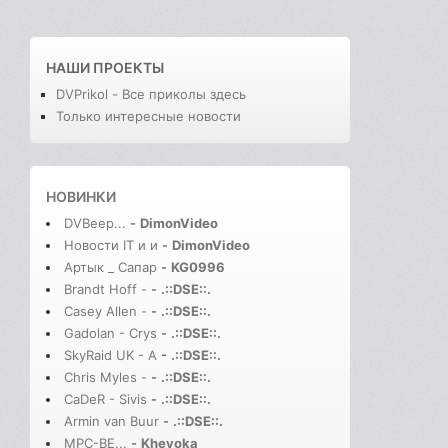
НАШИ ПРОЕКТЫ
DVPrikol - Все приколы здесь
Только интересные новости
НОВИНКИ
DVBeep...
-
DimonVideo
Новости IT и и
-
DimonVideo
Артык _ Сапар
-
KG0996
Brandt Hoff -
-
.::DSE::.
Casey Allen -
-
.::DSE::.
Gadolan - Crys
-
.::DSE::.
SkyRaid UK - A
-
.::DSE::.
Chris Myles -
-
.::DSE::.
CaDeR - Sivis
-
.::DSE::.
Armin van Buur
-
.::DSE::.
MPC-BE...
-
Kheyoka