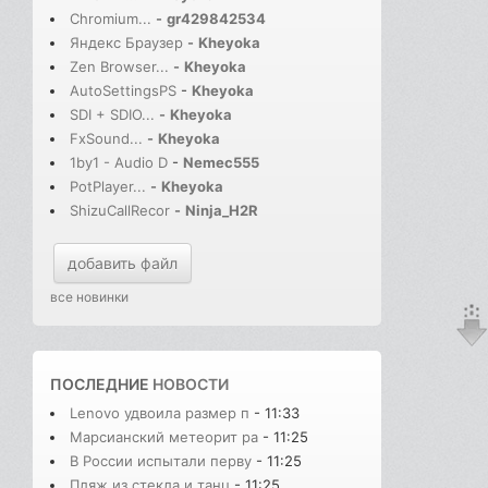
Chromium...
-
gr429842534
Яндекс Браузер
-
Kheyoka
Zen Browser...
-
Kheyoka
AutoSettingsPS
-
Kheyoka
SDI + SDIO...
-
Kheyoka
FxSound...
-
Kheyoka
1by1 - Audio D
-
Nemec555
PotPlayer...
-
Kheyoka
ShizuCallRecor
-
Ninja_H2R
добавить файл
все новинки
ПОСЛЕДНИЕ
НОВОСТИ
Lenovo удвоила размер п
- 11:33
Марсианский метеорит ра
- 11:25
В России испытали перву
- 11:25
​​Пляж из стекла и танц
- 11:25