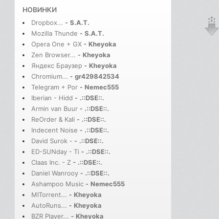
НОВИНКИ
Dropbox...
-
S.A.T.
Mozilla Thunde
-
S.A.T.
Opera One + GX
-
Kheyoka
Zen Browser...
-
Kheyoka
Яндекс Браузер
-
Kheyoka
Chromium...
-
gr429842534
Telegram + Por
-
Nemec555
Iberian - Hidd
-
.::DSE::.
Armin van Buur
-
.::DSE::.
ReOrder & Kali
-
.::DSE::.
Indecent Noise
-
.::DSE::.
David Surok -
-
.::DSE::.
ED-SUNday - Ti
-
.::DSE::.
Claas Inc. - Z
-
.::DSE::.
Daniel Wanrooy
-
.::DSE::.
Ashampoo Music
-
Nemec555
MITorrent...
-
Kheyoka
AutoRuns...
-
Kheyoka
BZR Player...
-
Kheyoka