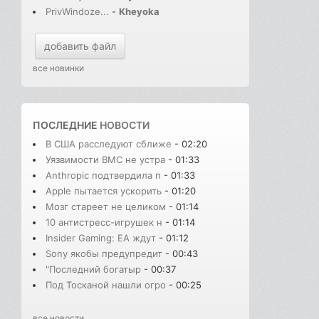
PrivWindoze...
-
Kheyoka
добавить файл
все новинки
ПОСЛЕДНИЕ
НОВОСТИ
В США расследуют сближе
- 02:20
Уязвимости BMC не устра
- 01:33
Anthropic подтвердила п
- 01:33
Apple пытается ускорить
- 01:20
Мозг стареет не целиком
- 01:14
10 антистресс-игрушек н
- 01:14
Insider Gaming: EA ждут
- 01:12
Sony якобы предупредит
- 00:43
"Последний богатыр
- 00:37
Под Тосканой нашли огро
- 00:25
все новости