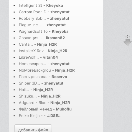
Intelligent St
-
Kheyoka
Carrom Pool: D
-
zhenyatut
Robbery Bob...
-
zhenyatut
Plague Inc....
-
zhenyatut
Wagnardsoft To
-
Kheyoka
Эволюция...
-
iksman82
Canta...
-
Ninja_H2R
InstallerX Rev
-
Ninja_H2R
LibreWolf...
-
vitan04
Homescapes...
-
zhenyatut
NoMoreBackgrou
-
Ninja_H2R
Пасть дьявола.
-
Boserva
Sniper 3D...
-
zhenyatut
Hail...
-
Ninja_H2R
Shizuku...
-
Ninja_H2R
Adguard - Bloc
-
Ninja_H2R
Файловый менед
-
Muhoflu
Eelke Kleijn -
-
.::DSE::.
добавить файл