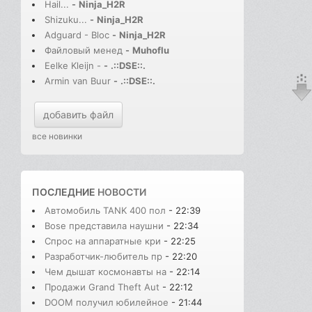
Hail...
-
Ninja_H2R
Shizuku...
-
Ninja_H2R
Adguard - Bloc
-
Ninja_H2R
Файловый менед
-
Muhoflu
Eelke Kleijn -
-
.::DSE::.
Armin van Buur
-
.::DSE::.
добавить файл
все новинки
ПОСЛЕДНИЕ
НОВОСТИ
Автомобиль TANK 400 пол
- 22:39
Bose представила наушни
- 22:34
Спрос на аппаратные кри
- 22:25
Разработчик-любитель пр
- 22:20
Чем дышат космонавты на
- 22:14
Продажи Grand Theft Aut
- 22:12
DOOM получил юбилейное
- 21:44