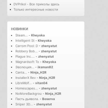
DVPrikol - Все приколы здесь
Только интересные новости
НОВИНКИ
Steam...
-
Kheyoka
Intelligent St
-
Kheyoka
Carrom Pool: D
-
zhenyatut
Robbery Bob...
-
zhenyatut
Plague Inc....
-
zhenyatut
Wagnardsoft To
-
Kheyoka
Эволюция...
-
iksman82
Canta...
-
Ninja_H2R
InstallerX Rev
-
Ninja_H2R
LibreWolf...
-
vitan04
Homescapes...
-
zhenyatut
NoMoreBackgrou
-
Ninja_H2R
Пасть дьявола.
-
Boserva
Sniper 3D...
-
zhenyatut