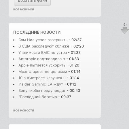
добавить файл
все новинки
ПОСЛЕДНИЕ
НОВОСТИ
Сэм Нил успел завершить
- 02:37
В США расследуют сближе
- 02:20
Уязвимости BMC не устра
- 01:33
Anthropic подтвердила п
- 01:33
Apple пытается ускорить
- 01:20
Мозг стареет не целиком
- 01:14
10 антистресс-игрушек н
- 01:14
Insider Gaming: EA ждут
- 01:12
Sony якобы предупредит
- 00:43
"Последний богатыр
- 00:37
все новости