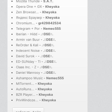
Mozilla Thunde
-
S.A.T.
Opera One + GX
-
Kheyoka
Zen Browser...
-
Kheyoka
Яндекс Браузер
-
Kheyoka
Chromium...
-
gr429842534
Telegram + Por
-
Nemec555
Iberian - Hidd
-
.::DSE::.
Armin van Buur
-
.::DSE::.
ReOrder & Kali
-
.::DSE::.
Indecent Noise
-
.::DSE::.
David Surok -
-
.::DSE::.
ED-SUNday - Ti
-
.::DSE::.
Claas Inc. - Z
-
.::DSE::.
Daniel Wanrooy
-
.::DSE::.
Ashampoo Music
-
Nemec555
MITorrent...
-
Kheyoka
AutoRuns...
-
Kheyoka
BZR Player...
-
Kheyoka
PrivWindoze...
-
Kheyoka