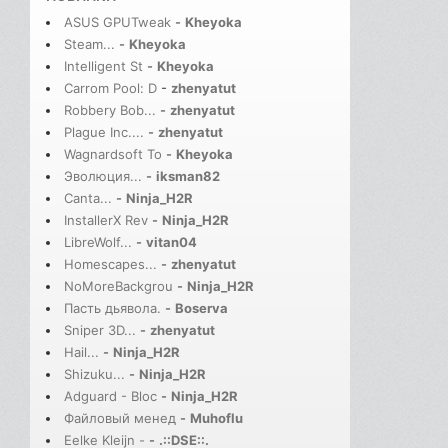
ASUS GPUTweak
-
Kheyoka
Steam...
-
Kheyoka
Intelligent St
-
Kheyoka
Carrom Pool: D
-
zhenyatut
Robbery Bob...
-
zhenyatut
Plague Inc....
-
zhenyatut
Wagnardsoft To
-
Kheyoka
Эволюция...
-
iksman82
Canta...
-
Ninja_H2R
InstallerX Rev
-
Ninja_H2R
LibreWolf...
-
vitan04
Homescapes...
-
zhenyatut
NoMoreBackgrou
-
Ninja_H2R
Пасть дьявола.
-
Boserva
Sniper 3D...
-
zhenyatut
Hail...
-
Ninja_H2R
Shizuku...
-
Ninja_H2R
Adguard - Bloc
-
Ninja_H2R
Файловый менед
-
Muhoflu
Eelke Kleijn -
-
.::DSE::.