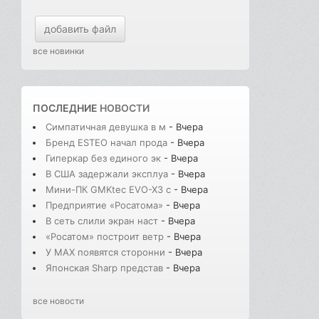
добавить файл
все новинки
ПОСЛЕДНИЕ
НОВОСТИ
Симпатичная девушка в м
- Вчера
Бренд ESTEO начал прода
- Вчера
Гиперкар без единого эк
- Вчера
В США задержали эксплуа
- Вчера
Мини-ПК GMKtec EVO-X3 с
- Вчера
Предприятие «Росатома»
- Вчера
В сеть слили экран наст
- Вчера
«Росатом» построит ветр
- Вчера
У MAX появятся сторонни
- Вчера
Японская Sharp представ
- Вчера
все новости