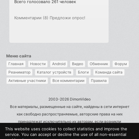
Всего голосовало 261 человек
Комментарии (8)
Предложи опрос!
Меню сайта
Главная
Новости
Android
Видео
Обменник
Форум
Реаниматор
Каталог устройств
Блоги
Команда сайта
Активные участники
Все комментарии
Правила
2003-2026 DimonVideo
Все материалы, размещенные на сайте, найдены в сети интернет
как свободно распространяемые, авторские права на них
принадлежат исключительно их авторам, если возникли
This website uses cookies to collect statistics and improve the
претензии - пишите на admin@dimonvideo.ru
service. You can accept or decline the use of all non-essential
Политика в отношении обработки персональных данных