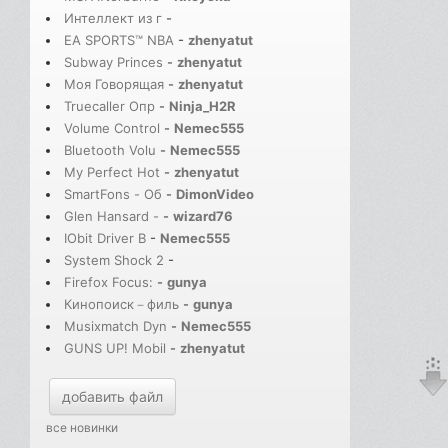
Интеллект из г
-
EA SPORTS™ NBA
-
zhenyatut
Subway Princes
-
zhenyatut
Моя Говорящая
-
zhenyatut
Truecaller Опр
-
Ninja_H2R
Volume Control
-
Nemec555
Bluetooth Volu
-
Nemec555
My Perfect Hot
-
zhenyatut
SmartFons - Об
-
DimonVideo
Glen Hansard -
-
wizard76
IObit Driver B
-
Nemec555
System Shock 2
-
Firefox Focus:
-
gunya
Кинопоиск－филь
-
gunya
Musixmatch Dyn
-
Nemec555
GUNS UP! Mobil
-
zhenyatut
добавить файл
все новинки