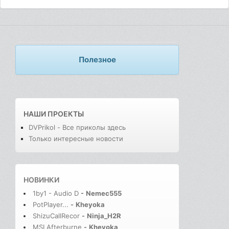
Полезное
НАШИ ПРОЕКТЫ
DVPrikol - Все приколы здесь
Только интересные новости
НОВИНКИ
1by1 - Audio D
-
Nemec555
PotPlayer...
-
Kheyoka
ShizuCallRecor
-
Ninja_H2R
MSI Afterburne
-
Kheyoka