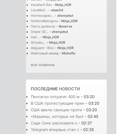
InstallerX Rev
-
Ninja_H2R
LibreWolf...
-
vitan04
Homescapes...
-
zhenyatut
NoMoreBackgrou
-
Ninja_H2R
Пасть дьявола.
-
Boserva
Sniper 3D...
-
zhenyatut
Hail...
-
Ninja_H2R
Shizuku...
-
Ninja_H2R
Adguard - Bloc
-
Ninja_H2R
Файловый менед
-
Muhoflu
все новинки
ПОСЛЕДНИЕ
НОВОСТИ
Пентагон потратит 400 м
- 03:20
В США протестующие прин
- 03:20
США ввели санкции проти
- 03:20
«Машины, которые не был
- 02:45
Сэди Синк рассказала о
- 02:37
Telegram впервые стал с
- 02:35