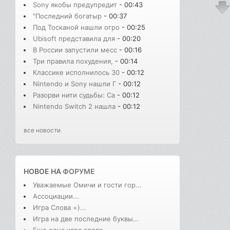
Sony якобы предупредит
- 00:43
"Последний богатыр
- 00:37
Под Тосканой нашли огро
- 00:25
Ubisoft представила для
- 00:20
В России запустили месс
- 00:16
Три правила похудения,
- 00:14
Классике исполнилось 30
- 00:12
Nintendo и Sony нашли Г
- 00:12
Разорви нити судьбы: Сa
- 00:12
Nintendo Switch 2 нашла
- 00:12
все новости
НОВОЕ НА
ФОРУМЕ
Уважаемые Омичи и гости гор...
Ассоциации...
Игра Слова =)...
Игра на две последние буквы...
Еще одна игра слова...