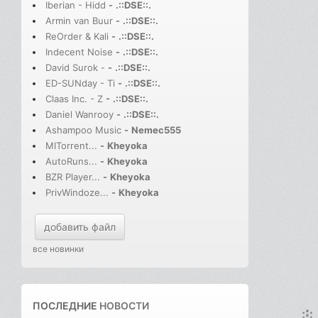
Iberian - Hidd
-
.::DSE::.
Armin van Buur
-
.::DSE::.
ReOrder & Kali
-
.::DSE::.
Indecent Noise
-
.::DSE::.
David Surok -
-
.::DSE::.
ED-SUNday - Ti
-
.::DSE::.
Claas Inc. - Z
-
.::DSE::.
Daniel Wanrooy
-
.::DSE::.
Ashampoo Music
-
Nemec555
MITorrent...
-
Kheyoka
AutoRuns...
-
Kheyoka
BZR Player...
-
Kheyoka
PrivWindoze...
-
Kheyoka
добавить файл
все новинки
ПОСЛЕДНИЕ
НОВОСТИ