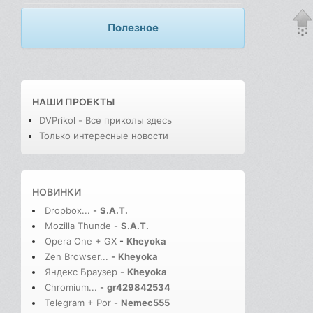
Полезное
НАШИ ПРОЕКТЫ
DVPrikol - Все приколы здесь
Только интересные новости
НОВИНКИ
Dropbox...
-
S.A.T.
Mozilla Thunde
-
S.A.T.
Opera One + GX
-
Kheyoka
Zen Browser...
-
Kheyoka
Яндекс Браузер
-
Kheyoka
Chromium...
-
gr429842534
Telegram + Por
-
Nemec555