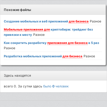
Похожие файлы
Создание мобильных и веб приложений
для
бизнеса
Разное
Мобильные
приложения
для
криптобирж: трейдинг без
привязки к месту
Разное
Как сократить разработку
приложения
для
бизнеса
в 5 раз
Разное
Разработка мобильных приложений
для
бизнеса
Разное
Здесь находятся
всего 0. За сутки здесь
было
0
человек