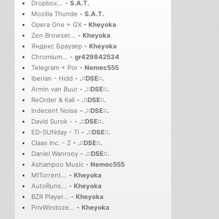
Dropbox...
-
S.A.T.
Mozilla Thunde
-
S.A.T.
Opera One + GX
-
Kheyoka
Zen Browser...
-
Kheyoka
Яндекс Браузер
-
Kheyoka
Chromium...
-
gr429842534
Telegram + Por
-
Nemec555
Iberian - Hidd
-
.::DSE::.
Armin van Buur
-
.::DSE::.
ReOrder & Kali
-
.::DSE::.
Indecent Noise
-
.::DSE::.
David Surok -
-
.::DSE::.
ED-SUNday - Ti
-
.::DSE::.
Claas Inc. - Z
-
.::DSE::.
Daniel Wanrooy
-
.::DSE::.
Ashampoo Music
-
Nemec555
MITorrent...
-
Kheyoka
AutoRuns...
-
Kheyoka
BZR Player...
-
Kheyoka
PrivWindoze...
-
Kheyoka