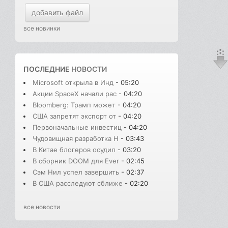
добавить файл
все новинки
ПОСЛЕДНИЕ
НОВОСТИ
Microsoft открыла в Инд
- 05:20
Акции SpaceX начали рас
- 04:20
Bloomberg: Трамп может
- 04:20
США запретят экспорт от
- 04:20
Первоначальные инвестиц
- 04:20
Чудовищная разработка H
- 03:43
В Китае блогеров осудил
- 03:20
В сборник DOOM для Ever
- 02:45
Сэм Нил успел завершить
- 02:37
В США расследуют сближе
- 02:20
все новости