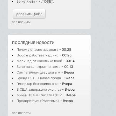
Eelke Kleijn -
-
.::DSE::.
добавить файл
все новинки
ПОСЛЕДНИЕ
НОВОСТИ
Почему опасно засыпать
- 00:25
Google работает над инс
- 00:20
Маринад от шашлыка вооб
- 00:14
Suno начал скрытно поме
- 00:13
Симпатичная девушка в м
- Вчера
Бренд ESTEO начал прода
- Вчера
Гиперкар без единого эк
- Вчера
В США задержали эксплуа
- Вчера
Мини-ПК GMKtec EVO-X3 с
- Вчера
Предприятие «Росатома»
- Вчера
все новости