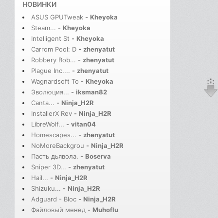
НОВИНКИ
ASUS GPUTweak
-
Kheyoka
Steam...
-
Kheyoka
Intelligent St
-
Kheyoka
Carrom Pool: D
-
zhenyatut
Robbery Bob...
-
zhenyatut
Plague Inc....
-
zhenyatut
Wagnardsoft To
-
Kheyoka
Эволюция...
-
iksman82
Canta...
-
Ninja_H2R
InstallerX Rev
-
Ninja_H2R
LibreWolf...
-
vitan04
Homescapes...
-
zhenyatut
NoMoreBackgrou
-
Ninja_H2R
Пасть дьявола.
-
Boserva
Sniper 3D...
-
zhenyatut
Hail...
-
Ninja_H2R
Shizuku...
-
Ninja_H2R
Adguard - Bloc
-
Ninja_H2R
Файловый менед
-
Muhoflu