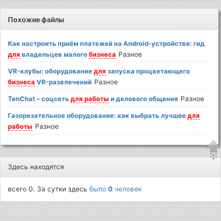
Похожие файлы
Как настроить приём платежей на Android-устройстве: гид
для
владельцев малого
бизнеса
Разное
VR-клубы: оборудование
для
запуска процветающего
бизнеса
VR-развлечений
Разное
TenChat – соцсеть
для
работы
и делового общения
Разное
Газорезательное оборудование: как выбрать лучшее
для
работы
Разное
Здесь находятся
всего 0. За сутки здесь
было
0
человек