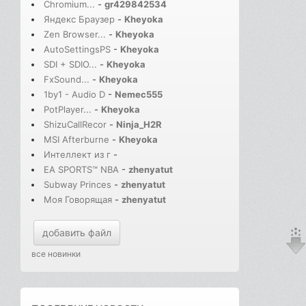
Chromium...
-
gr429842534
Яндекс Браузер
-
Kheyoka
Zen Browser...
-
Kheyoka
AutoSettingsPS
-
Kheyoka
SDI + SDIO...
-
Kheyoka
FxSound...
-
Kheyoka
1by1 - Audio D
-
Nemec555
PotPlayer...
-
Kheyoka
ShizuCallRecor
-
Ninja_H2R
MSI Afterburne
-
Kheyoka
Интеллект из г
-
EA SPORTS™ NBA
-
zhenyatut
Subway Princes
-
zhenyatut
Моя Говорящая
-
zhenyatut
добавить файл
все новинки