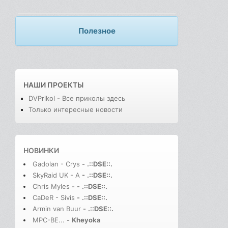
Полезное
НАШИ ПРОЕКТЫ
DVPrikol - Все приколы здесь
Только интересные новости
НОВИНКИ
Gadolan - Crys
-
.::DSE::.
SkyRaid UK - A
-
.::DSE::.
Chris Myles -
-
.::DSE::.
CaDeR - Sivis
-
.::DSE::.
Armin van Buur
-
.::DSE::.
MPC-BE...
-
Kheyoka