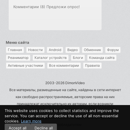
Комментарии (8)
Предложи опрос!
Меню сайта
Главная
Новости
Android
Видео
Обменник
Форум
Реаниматор
Каталог устройств
Блоги
Команда сайта
Активные участники
Все комментарии
Правила
2003-2026 DimonVideo
Все материалы, размещенные на сайте, найдены в сети интернет
как свободно распространяемые, авторские права на них
принадлежат исключительно их авторам, если возникли
This website uses cookies to collect statistics and improve the
претензии - пишите на admin@dimonvideo.ru
service. You can accept or decline the use of all non-essential
Политика в отношении обработки персональных данных
cookies.
Learn more
Правообладателям
Accept all
Decline all