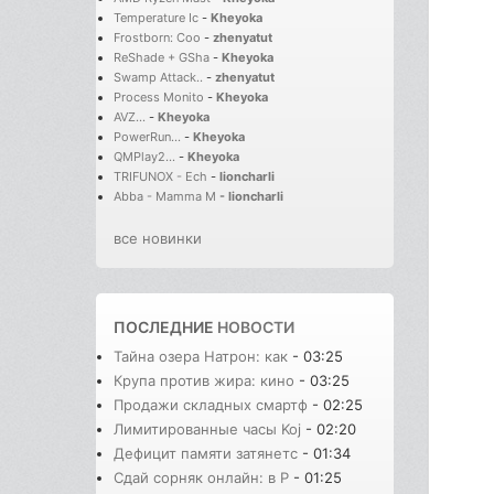
Temperature Ic
-
Kheyoka
Frostborn: Coo
-
zhenyatut
ReShade + GSha
-
Kheyoka
Swamp Attack..
-
zhenyatut
Process Monito
-
Kheyoka
AVZ...
-
Kheyoka
PowerRun...
-
Kheyoka
QMPlay2...
-
Kheyoka
TRIFUNOX - Ech
-
lioncharli
Abba - Mamma M
-
lioncharli
все новинки
ПОСЛЕДНИЕ
НОВОСТИ
Тайна озера Натрон: как
- 03:25
Крупа против жира: кино
- 03:25
Продажи складных смартф
- 02:25
Лимитированные часы Koj
- 02:20
Дефицит памяти затянетс
- 01:34
Сдай сорняк онлайн: в Р
- 01:25