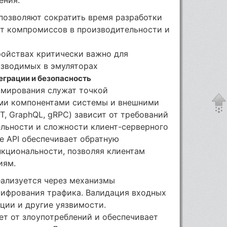
позволяют сократить время разработки
ют компромиссов в производительности и
ройствах критически важно для
изводимых в эмуляторах
еграции и безопасность
ммирования служат точкой
ми компонентами системы и внешними
T, GraphQL, gRPC) зависит от требований
ельности и сложности клиент-серверного
е API обеспечивает обратную
кциональности, позволяя клиентам
иям.
еализуется через механизмы
шифрования трафика. Валидация входных
ции и другие уязвимости.
т от злоупотреблений и обеспечивает