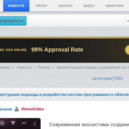
НОВОСТИ
ТРЕКЕР
ANDROID
ВИДЕО
ОБМЕННИК
рироваться
лавная
Новости
Разное
Архитектурные подходы к разработке сис
категории
|
RSS
ектурные подходы к разработке систем программного обеспе
азное
DimonVideo
Современная экосистема создани