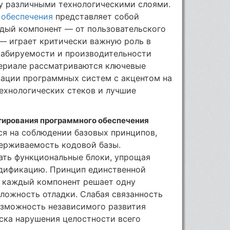
у различными технологическими слоями.
 обеспечения
представляет собой
ждый компонент — от пользовательского
— играет критически важную роль в
табируемости и производительности
териале рассматриваются ключевые
зации программных систем с акцентом на
ехнологических стеков и лучшие
ирования программного обеспечения
ся на соблюдении базовых принципов,
ерживаемость кодовой базы.
ать функциональные блоки, упрощая
дификацию. Принцип единственной
о каждый компонент решает одну
сложность отладки. Слабая связанность
зможность независимого развития
ска нарушения целостности всего