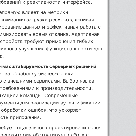
ебований к реактивности интерфейса.
апрямую влияет на метрики
тимизация загрузки ресурсов, ленивая
ирование данных и эффективная работа с
мизировать время отклика. Адаптивная
устройств требуют применения гибких
сивного улучшения функциональности для
а.
 и масштабируемость серверных решений
т за обработку бизнес-логики,
ю с внешними сервисами. Выбор языка
требованиями к производительности,
икацией команды. Современные
ументы для реализации аутентификации,
 обработки ошибок, что ускоряет
ость приложения.
ребует тщательного проектирования слоя
 репозитория абстрагирует работу с