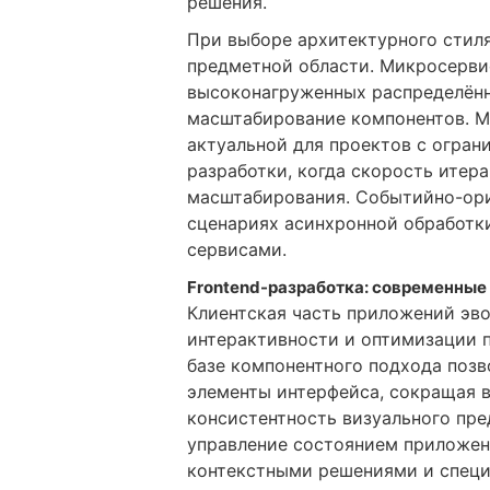
решения.
При выборе архитектурного стил
предметной области. Микросерви
высоконагруженных распределённ
масштабирование компонентов. М
актуальной для проектов с огран
разработки, когда скорость итер
масштабирования. Событийно-ор
сценариях асинхронной обработк
сервисами.
Frontend-разработка: современные
Клиентская часть приложений эв
интерактивности и оптимизации 
базе компонентного подхода поз
элементы интерфейса, сокращая 
консистентность визуального пр
управление состоянием приложен
контекстными решениями и спец