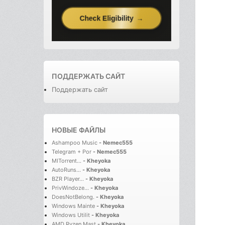
ПОДДЕРЖАТЬ САЙТ
Поддержать сайт
НОВЫЕ ФАЙЛЫ
Ashampoo Music
-
Nemec555
Telegram + Por
-
Nemec555
MITorrent...
-
Kheyoka
AutoRuns...
-
Kheyoka
BZR Player...
-
Kheyoka
PrivWindoze...
-
Kheyoka
DoesNotBelong.
-
Kheyoka
Windows Mainte
-
Kheyoka
Windows Utilit
-
Kheyoka
AMD Ryzen Mast
-
Kheyoka