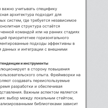
я важно учитывать специфику
сная архитектура подходит для
ых систем, где требуется независимое
онолитная структура остаётся
иченной командой или на ранних стадиях
аций приоритетнее горизонтального
иентированные подходы эффективны в
и данных и интеграции с внешними
 тенденции и инструменты
олюционирует в сторону повышения
пользовательского опыта. Фреймворки на
воляют создавать переиспользуемые
время разработки и обеспечивая
едставления. Важным аспектом является
ия: выбор между локальным стейтом,
иализированными библиотеками зависит