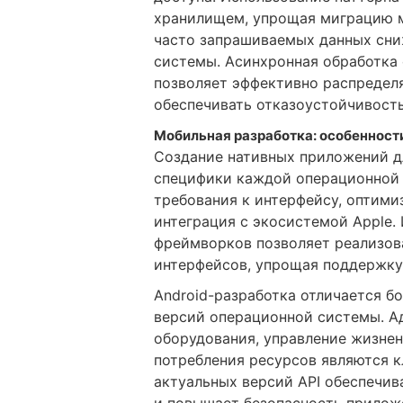
хранилищем, упрощая миграцию 
часто запрашиваемых данных сниж
системы. Асинхронная обработка
позволяет эффективно распредел
обеспечивать отказоустойчивост
Мобильная разработка: особенности
Создание нативных приложений д
специфики каждой операционной 
требования к интерфейсу, оптими
интеграция с экосистемой Apple.
фреймворков позволяет реализов
интерфейсов, упрощая поддержку
Android-разработка отличается б
версий операционной системы. А
оборудования, управление жизне
потребления ресурсов являются 
актуальных версий API обеспечи
и повышает безопасность прилож