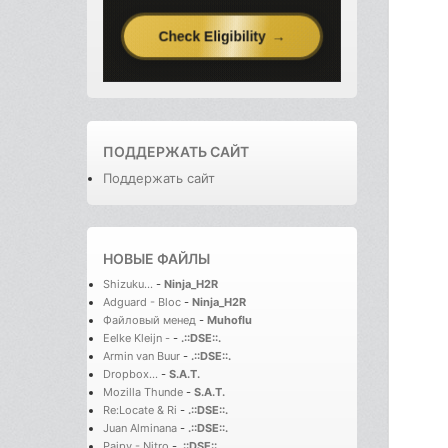
ПОДДЕРЖАТЬ САЙТ
Поддержать сайт
НОВЫЕ ФАЙЛЫ
Shizuku...
-
Ninja_H2R
Adguard - Bloc
-
Ninja_H2R
Файловый менед
-
Muhoflu
Eelke Kleijn -
-
.::DSE::.
Armin van Buur
-
.::DSE::.
Dropbox...
-
S.A.T.
Mozilla Thunde
-
S.A.T.
Re:Locate & Ri
-
.::DSE::.
Juan Alminana
-
.::DSE::.
Paipy - Nitro
-
.::DSE::.