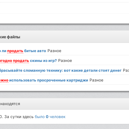
жие файлы
 ли
продать
битые авто
Разное
ыгодно
продать
скины из игр?
Разное
брасывайте сломанную технику: вот какие детали стоят денег
Ра
ожно
использовать просроченные картриджи
Разное
 находятся
0. За сутки здесь
было
0
человек