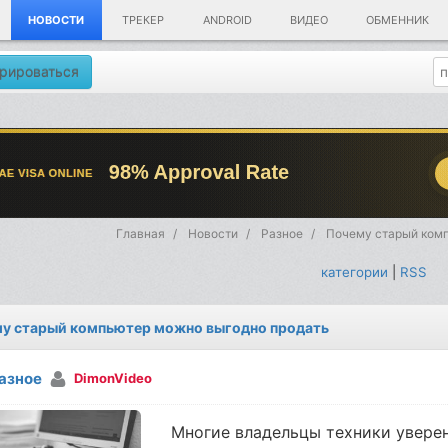
НОВОСТИ
ТРЕКЕР
ANDROID
ВИДЕО
ОБМЕННИК
рироваться
Главная
Новости
Разное
Почему старый ком
категории
|
RSS
у старый компьютер можно выгодно продать
азное
DimonVideo
Многие владельцы техники увере