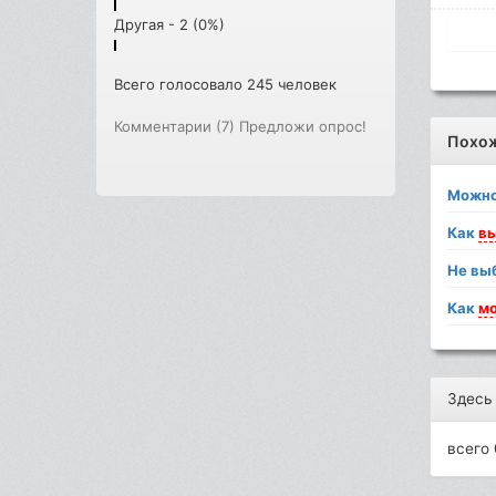
Другая - 2 (0%)
Всего голосовало 245 человек
Комментарии (7)
Предложи опрос!
Похо
Можно
Как
в
Не вы
Как
м
Здесь
всего 