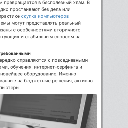
м превращается в бесполезный хлам. В
едко простаивают без дела или
 практике
скупка компьютеров
темы могут представлять реальный
язаны с особенностями вторичного
ктующих и стабильным спросом на
стребованными
ередко справляются с повседневными
ами, обучения, интернет-серфинга и
 новейшее оборудование. Именно
ованные на бюджетные решения, активно
пьютеры.