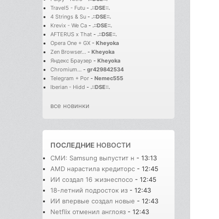
Travel5 - Futu
-
.::DSE::.
4 Strings & Su
-
.::DSE::.
Krevix - We Ca
-
.::DSE::.
AFTERUS x That
-
.::DSE::.
Opera One + GX
-
Kheyoka
Zen Browser...
-
Kheyoka
Яндекс Браузер
-
Kheyoka
Chromium...
-
gr429842534
Telegram + Por
-
Nemec555
Iberian - Hidd
-
.::DSE::.
все новинки
ПОСЛЕДНИЕ
НОВОСТИ
СМИ: Samsung выпустит н
- 13:13
AMD нарастила кредиторс
- 12:45
ИИ создал 16 жизнеспосо
- 12:45
18-летний подросток из
- 12:43
ИИ впервые создал новые
- 12:43
Netflix отменил англояз
- 12:43