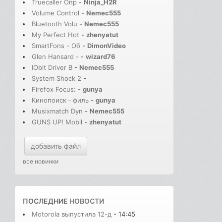
Truecaller Опр
-
Ninja_H2R
Volume Control
-
Nemec555
Bluetooth Volu
-
Nemec555
My Perfect Hot
-
zhenyatut
SmartFons - Об
-
DimonVideo
Glen Hansard -
-
wizard76
IObit Driver B
-
Nemec555
System Shock 2
-
Firefox Focus:
-
gunya
Кинопоиск－филь
-
gunya
Musixmatch Dyn
-
Nemec555
GUNS UP! Mobil
-
zhenyatut
добавить файл
все новинки
ПОСЛЕДНИЕ
НОВОСТИ
Motorola выпустила 12-д
- 14:45