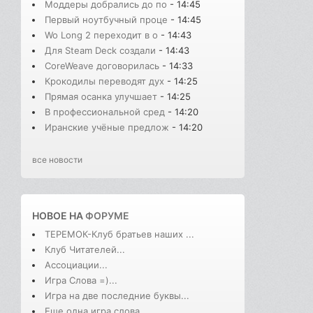
Моддеры добрались до по
- 14:45
Первый ноутбучный проце
- 14:45
Wo Long 2 переходит в о
- 14:43
Для Steam Deck создали
- 14:43
CoreWeave договорилась
- 14:33
Крокодилы переводят дух
- 14:25
Прямая осанка улучшает
- 14:25
В профессиональной сред
- 14:20
Иранские учёные предлож
- 14:20
все новости
НОВОЕ НА
ФОРУМЕ
ТЕРЕМОК-Клуб братьев наших ...
Клуб Читателей...
Ассоциации...
Игра Слова =)...
Игра на две последние буквы...
Еще одна игра слова...