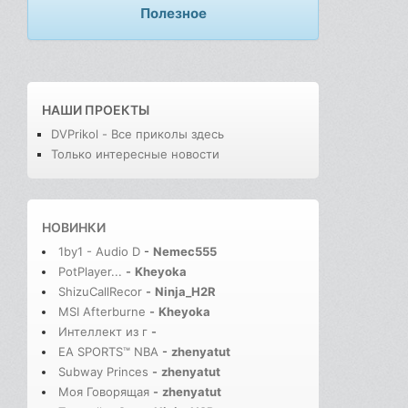
Полезное
НАШИ ПРОЕКТЫ
DVPrikol - Все приколы здесь
Только интересные новости
НОВИНКИ
1by1 - Audio D
-
Nemec555
PotPlayer...
-
Kheyoka
ShizuCallRecor
-
Ninja_H2R
MSI Afterburne
-
Kheyoka
Интеллект из г
-
EA SPORTS™ NBA
-
zhenyatut
Subway Princes
-
zhenyatut
Моя Говорящая
-
zhenyatut