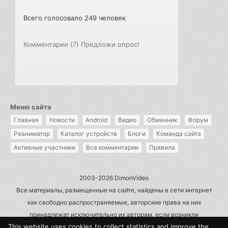
Всего голосовало 249 человек
Комментарии (7)
Предложи опрос!
Меню сайта
Главная
Новости
Android
Видео
Обменник
Форум
Реаниматор
Каталог устройств
Блоги
Команда сайта
Активные участники
Все комментарии
Правила
2003-2026 DimonVideo
Все материалы, размещенные на сайте, найдены в сети интернет
как свободно распространяемые, авторские права на них
принадлежат исключительно их авторам, если возникли
This website uses cookies to collect statistics and improve the
претензии - пишите на admin@dimonvideo.ru