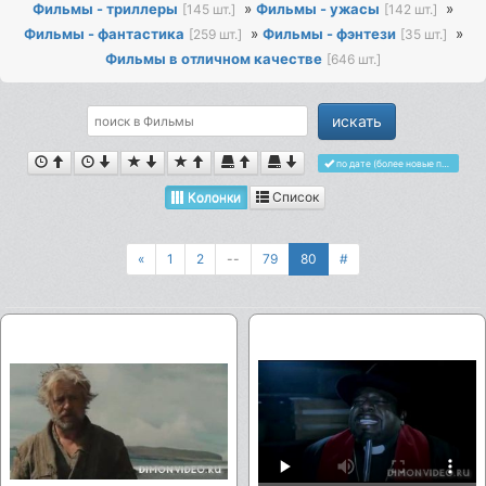
Фильмы - триллеры
»
Фильмы - ужасы
»
[145 шт.]
[142 шт.]
Фильмы - фантастика
»
Фильмы - фэнтези
»
[259 шт.]
[35 шт.]
Фильмы в отличном качестве
[646 шт.]
по дате (более новые первыми)
Колонки
Список
«
1
2
--
79
80
#