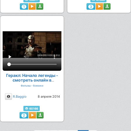
1
3
Геракл: Начало легенды -
смотреть онлайн в
хорошем качестве
Фильмы - боевики
Описание
R.Baggio
8 апреля 2014
60166
2