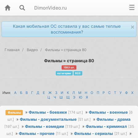
DimonVideo.ru
×
Какая мобильная ОС оставила у вас самые теплые
воспоминания?
Главная
Видео
Фильмы » страница 80
Фильмы » страница 80
1583 шт.
категории
RSS
Имя:
А
Б
В
Г
Д
Е
Ж
З
И
К
Л
М
Н
О
П
Р
С
Т
У
Ф
Х
Ц
Ч
Ш
Щ
Э
Ю
Я
»
Фильмы - боевики
»
Фильмы - военные
[174 шт.]
[6
Фильмы
»
Фильмы - документальные
»
Фильмы - драма
шт.]
[51 шт.]
»
Фильмы - комедии
»
Фильмы - криминал
[197 шт.]
[119 шт.]
[35
»
Фильмы - прочие
»
Фильмы - сериалы
»
шт.]
[11 шт.]
[21 шт.]