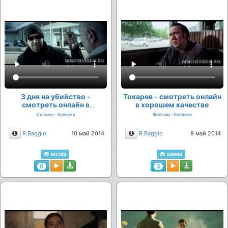
3 дня на убийство -
Токарев - смотреть онлайн
смотреть онлайн в
в хорошем качестве
хорошем качестве
Фильмы - боевики
Фильмы - боевики
Описание
Описание
R.Baggio
10 май 2014
R.Baggio
9 май 2014
60189
59868
6
3