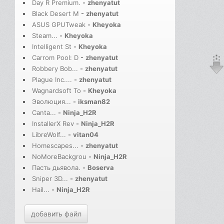
Day R Premium.
-
zhenyatut
Black Desert M
-
zhenyatut
ASUS GPUTweak
-
Kheyoka
Steam...
-
Kheyoka
Intelligent St
-
Kheyoka
Carrom Pool: D
-
zhenyatut
Robbery Bob...
-
zhenyatut
Plague Inc....
-
zhenyatut
Wagnardsoft To
-
Kheyoka
Эволюция...
-
iksman82
Canta...
-
Ninja_H2R
InstallerX Rev
-
Ninja_H2R
LibreWolf...
-
vitan04
Homescapes...
-
zhenyatut
NoMoreBackgrou
-
Ninja_H2R
Пасть дьявола.
-
Boserva
Sniper 3D...
-
zhenyatut
Hail...
-
Ninja_H2R
добавить файл