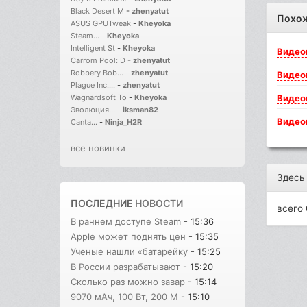
Black Desert M
-
zhenyatut
Похо
ASUS GPUTweak
-
Kheyoka
Steam...
-
Kheyoka
Intelligent St
-
Kheyoka
Видео
Carrom Pool: D
-
zhenyatut
Robbery Bob...
-
zhenyatut
Видео
Plague Inc....
-
zhenyatut
Видео
Wagnardsoft To
-
Kheyoka
Эволюция...
-
iksman82
Видео
Canta...
-
Ninja_H2R
все новинки
Здесь
ПОСЛЕДНИЕ
НОВОСТИ
всего 
В раннем доступе Steam
- 15:36
Apple может поднять цен
- 15:35
Ученые нашли «батарейку
- 15:25
В России разрабатывают
- 15:20
Сколько раз можно завар
- 15:14
9070 мАч, 100 Вт, 200 М
- 15:10