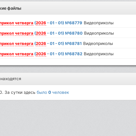
жие файлы
прикол
четверга
(
2026
- 01 - 01) №68779
Видеоприколы
прикол
четверга
(
2026
- 01 - 01) №68780
Видеоприколы
прикол
четверга
(
2026
- 01 - 01) №68781
Видеоприколы
прикол
четверга
(
2026
- 01 - 01) №68782
Видеоприколы
 находятся
0. За сутки здесь
было
0
человек