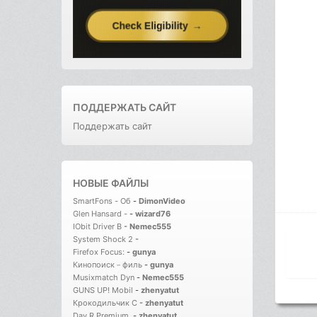
ПОДДЕРЖАТЬ САЙТ
Поддержать сайт
НОВЫЕ ФАЙЛЫ
SmartFons - Об
-
DimonVideo
Glen Hansard -
-
wizard76
IObit Driver B
-
Nemec555
System Shock 2
-
Firefox Focus:
-
gunya
Кинопоиск－филь
-
gunya
Musixmatch Dyn
-
Nemec555
GUNS UP! Mobil
-
zhenyatut
Крокодильчик С
-
zhenyatut
Day R Premium.
-
zhenyatut