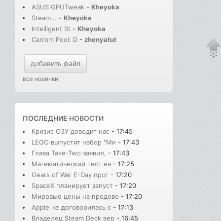
ASUS GPUTweak
-
Kheyoka
Steam...
-
Kheyoka
Intelligent St
-
Kheyoka
Carrom Pool: D
-
zhenyatut
добавить файл
все новинки
ПОСЛЕДНИЕ
НОВОСТИ
Кризис ОЗУ доводит нас
- 17:45
LEGO выпустит набор "Ми
- 17:43
Глава Take-Two заявил,
- 17:43
Математический тест на
- 17:25
Gears of War E-Day прот
- 17:20
SpaceX планирует запуст
- 17:20
Мировые цены на продово
- 17:20
Apple не договорилась с
- 17:13
Владелец Steam Deck вер
- 16:45