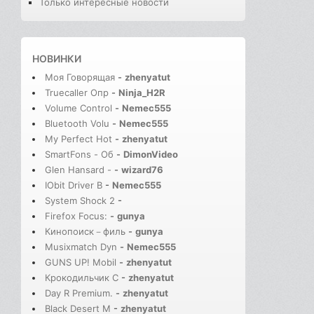
Только интересные новости
НОВИНКИ
Моя Говорящая
-
zhenyatut
Truecaller Опр
-
Ninja_H2R
Volume Control
-
Nemec555
Bluetooth Volu
-
Nemec555
My Perfect Hot
-
zhenyatut
SmartFons - Об
-
DimonVideo
Glen Hansard -
-
wizard76
IObit Driver B
-
Nemec555
System Shock 2
-
Firefox Focus:
-
gunya
Кинопоиск－филь
-
gunya
Musixmatch Dyn
-
Nemec555
GUNS UP! Mobil
-
zhenyatut
Крокодильчик С
-
zhenyatut
Day R Premium.
-
zhenyatut
Black Desert M
-
zhenyatut