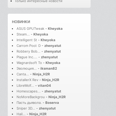
Только интересные новости
НОВИНКИ
ASUS GPUTweak
-
Kheyoka
Steam...
-
Kheyoka
Intelligent St
-
Kheyoka
Carrom Pool: D
-
zhenyatut
Robbery Bob...
-
zhenyatut
Plague Inc....
-
zhenyatut
Wagnardsoft To
-
Kheyoka
Эволюция...
-
iksman82
Canta...
-
Ninja_H2R
InstallerX Rev
-
Ninja_H2R
LibreWolf...
-
vitan04
Homescapes...
-
zhenyatut
NoMoreBackgrou
-
Ninja_H2R
Пасть дьявола.
-
Boserva
Sniper 3D...
-
zhenyatut
Hail...
-
Ninja_H2R