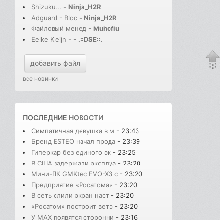
Shizuku...
-
Ninja_H2R
Adguard - Bloc
-
Ninja_H2R
Файловый менед
-
Muhoflu
Eelke Kleijn -
-
.::DSE::.
добавить файл
все новинки
ПОСЛЕДНИЕ
НОВОСТИ
Симпатичная девушка в м
- 23:43
Бренд ESTEO начал прода
- 23:39
Гиперкар без единого эк
- 23:25
В США задержали эксплуа
- 23:20
Мини-ПК GMKtec EVO-X3 с
- 23:20
Предприятие «Росатома»
- 23:20
В сеть слили экран наст
- 23:20
«Росатом» построит ветр
- 23:20
У MAX появятся сторонни
- 23:16