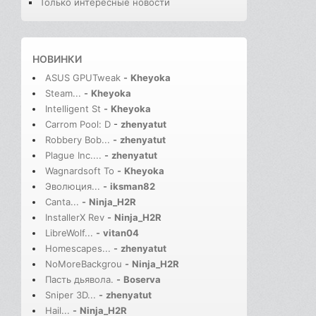
Только интересные новости
НОВИНКИ
ASUS GPUTweak
-
Kheyoka
Steam...
-
Kheyoka
Intelligent St
-
Kheyoka
Carrom Pool: D
-
zhenyatut
Robbery Bob...
-
zhenyatut
Plague Inc....
-
zhenyatut
Wagnardsoft To
-
Kheyoka
Эволюция...
-
iksman82
Canta...
-
Ninja_H2R
InstallerX Rev
-
Ninja_H2R
LibreWolf...
-
vitan04
Homescapes...
-
zhenyatut
NoMoreBackgrou
-
Ninja_H2R
Пасть дьявола.
-
Boserva
Sniper 3D...
-
zhenyatut
Hail...
-
Ninja_H2R