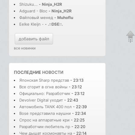
Shizuku...
-
Ninja_H2R
Adguard - Bloc
-
Ninja_H2R
Файловый менед
-
Muhoflu
Eelke Kleijn -
-
.::DSE::.
добавить файл
все новинки
ПОСЛЕДНИЕ
НОВОСТИ
Японская Sharp представ
- 23:13
Все сгорит в огне войны
- 23:12
Официально: Разработчик
- 23:12
Devolver Digital уходит
- 22:43
Автомобиль TANK 400 пол
- 22:39
Bose представила наушни
- 22:34
Спрос на аппаратные кри
- 22:25
Разработчик-любитель пр
- 22:20
Чем дышат космонавты на
- 22:14