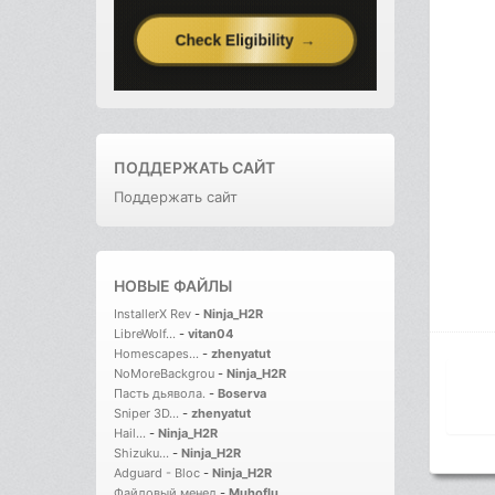
ПОДДЕРЖАТЬ САЙТ
Поддержать сайт
НОВЫЕ ФАЙЛЫ
InstallerX Rev
-
Ninja_H2R
LibreWolf...
-
vitan04
Homescapes...
-
zhenyatut
NoMoreBackgrou
-
Ninja_H2R
Пасть дьявола.
-
Boserva
Sniper 3D...
-
zhenyatut
Hail...
-
Ninja_H2R
Shizuku...
-
Ninja_H2R
Adguard - Bloc
-
Ninja_H2R
Файловый менед
-
Muhoflu