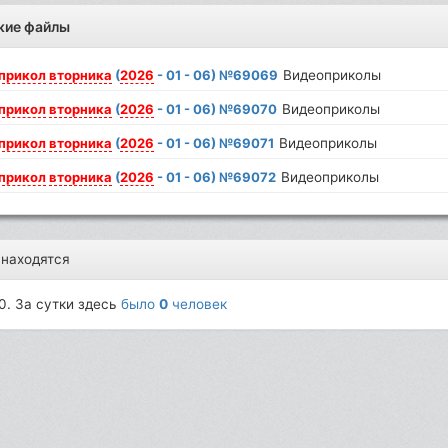
жие файлы
прикол
вторника
(
2026
- 01 - 06) №69069
Видеоприколы
прикол
вторника
(
2026
- 01 - 06) №69070
Видеоприколы
прикол
вторника
(
2026
- 01 - 06) №69071
Видеоприколы
прикол
вторника
(
2026
- 01 - 06) №69072
Видеоприколы
 находятся
0. За сутки здесь
было
0
человек