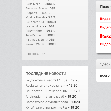
Eelke Kleijn -
-
.::DSE::.
Похо
Armin van Buur
-
.::DSE::.
Dropbox...
-
S.A.T.
Mozilla Thunde
-
S.A.T.
Видео
Re:Locate & Ri
-
.::DSE::.
Juan Alminana
-
.::DSE::.
Видео
Paipy - Nitro
-
.::DSE::.
Видео
Travel5 - Futu
-
.::DSE::.
4 Strings & Su
-
.::DSE::.
Видео
Krevix - We Ca
-
.::DSE::.
все новинки
Здесь
ПОСЛЕДНИЕ
НОВОСТИ
всего 
Бюджетный Redmi 17 с ба
- 19:25
Rockstar анонсировала н
- 19:20
Основатель и генеральны
- 19:20
Anthropic платит разраб
- 19:20
GamesVoice опубликовала
- 19:20
Китай запустил крупнейш
- 19:20