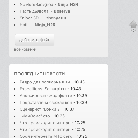
NoMoreBackgrou
-
Ninja_H2R
Пасть дьявола.
-
Boserva
Sniper 3D...
-
zhenyatut
Hail...
-
Ninja_H2R
добавить файл
все новинки
ПОСЛЕДНИЕ
НОВОСТИ
Ведро для попкорна в ви
- 10:43
Expeditions: Samurai вы
- 10:43
Анонсирован смартфон re
- 10:39
Представлена свежая кон
- 10:39
Сценарист "Вонки 2
- 10:37
"МойОфис" сто
- 10:36
Что происходит с интерн
- 10:25
Что происходит с интерн
- 10:25
Сбой интернета МТС сего
- 10:25