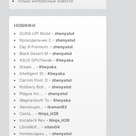
Только интересные новости
НОВИНКИ
GUNS UP! Mobil
-
zhenyatut
Крокодильчик С
-
zhenyatut
Day R Premium.
-
zhenyatut
Black Desert M
-
zhenyatut
ASUS GPUTweak
-
Kheyoka
Steam...
-
Kheyoka
Intelligent St
-
Kheyoka
Carrom Pool: D
-
zhenyatut
Robbery Bob...
-
zhenyatut
Plague Inc....
-
zhenyatut
Wagnardsoft To
-
Kheyoka
Эволюция...
-
iksman82
Canta...
-
Ninja_H2R
InstallerX Rev
-
Ninja_H2R
LibreWolf...
-
vitan04
Homescapes...
-
zhenyatut