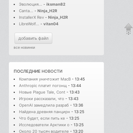
Эволюция...
-
iksman82
Canta...
-
Ninja_H2R
InstallerX Rev
-
Ninja_H2R
LibreWolf...
-
vitan04
добавить файл
все новинки
ПОСЛЕДНИЕ
НОВОСТИ
Компания уничтожит MacB
- 13:45
Anthropic платит погонщ
- 13:44
Новые Plague Tale, Cont
- 13:43
Игроки рассказали, что
- 13:43
OpenAI замедлила разраб
- 13:36
Найдена древняя панцирн
- 13:25
Что будет, если пить ке
- 13:25
Исследователи Арктики о
- 13:25
Около 20 тысяч водителе
- 13:20