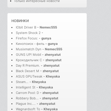
Только интересные новости
НОВИНКИ
IObit Driver B
-
Nemec555
System Shock 2
-
Firefox Focus:
-
gunya
Кинопоиск－филь
-
gunya
Musixmatch Dyn
-
Nemec555
GUNS UP! Mobil
-
zhenyatut
Крокодильчик С
-
zhenyatut
Day R Premium.
-
zhenyatut
Black Desert M
-
zhenyatut
ASUS GPUTweak
-
Kheyoka
Steam...
-
Kheyoka
Intelligent St
-
Kheyoka
Carrom Pool: D
-
zhenyatut
Robbery Bob...
-
zhenyatut
Plague Inc....
-
zhenyatut
Wagnardsoft To
-
Kheyoka