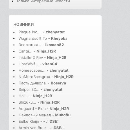
Только интересные новости
НОВИНКИ
Plague Inc....
-
zhenyatut
Wagnardsoft To
-
Kheyoka
Эволюция...
-
iksman82
Canta...
-
Ninja_H2R
InstallerX Rev
-
Ninja_H2R
LibreWolf...
-
vitan04
Homescapes...
-
zhenyatut
NoMoreBackgrou
-
Ninja_H2R
Пасть дьявола.
-
Boserva
Sniper 3D...
-
zhenyatut
Hail...
-
Ninja_H2R
Shizuku...
-
Ninja_H2R
Adguard - Bloc
-
Ninja_H2R
Файловый менед
-
Muhoflu
Eelke Kleijn -
-
.::DSE::.
Armin van Buur
-
.::DSE::.