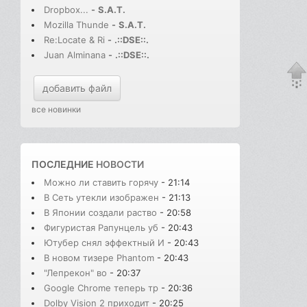
Dropbox...
-
S.A.T.
Mozilla Thunde
-
S.A.T.
Re:Locate & Ri
-
.::DSE::.
Juan Alminana
-
.::DSE::.
добавить файл
все новинки
ПОСЛЕДНИЕ
НОВОСТИ
Можно ли ставить горячу
- 21:14
В Cеть утекли изображен
- 21:13
В Японии создали раство
- 20:58
Фигуристая Рапунцель уб
- 20:43
Ютубер снял эффектный И
- 20:43
В новом тизере Phantom
- 20:43
"Лепрекон" во
- 20:37
Google Chrome теперь тр
- 20:36
Dolby Vision 2 приходит
- 20:25