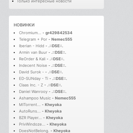
Только интересные новости
НОВИНКИ
Chromium...
-
gr429842534
Telegram + Por
-
Nemec555
Iberian - Hidd
-
.::DSE::.
Armin van Buur
-
.::DSE::.
ReOrder & Kali
-
.::DSE::.
Indecent Noise
-
.::DSE::.
David Surok -
-
.::DSE::.
ED-SUNday - Ti
-
.::DSE::.
Claas Inc. - Z
-
.::DSE::.
Daniel Wanrooy
-
.::DSE::.
Ashampoo Music
-
Nemec555
MITorrent...
-
Kheyoka
AutoRuns...
-
Kheyoka
BZR Player...
-
Kheyoka
PrivWindoze...
-
Kheyoka
DoesNotBelong.
-
Kheyoka