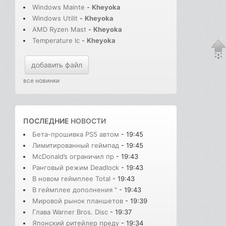
Windows Mainte
-
Kheyoka
Windows Utilit
-
Kheyoka
AMD Ryzen Mast
-
Kheyoka
Temperature Ic
-
Kheyoka
добавить файл
все новинки
ПОСЛЕДНИЕ
НОВОСТИ
Бета-прошивка PS5 автом
- 19:45
Лимитированный геймпад
- 19:45
McDonald’s ограничил пр
- 19:43
Ранговый режим Deadlock
- 19:43
В новом геймплее Total
- 19:43
В геймплее дополнения "
- 19:43
Мировой рынок планшетов
- 19:39
Глава Warner Bros. Disc
- 19:37
Японский ритейлер преду
- 19:34