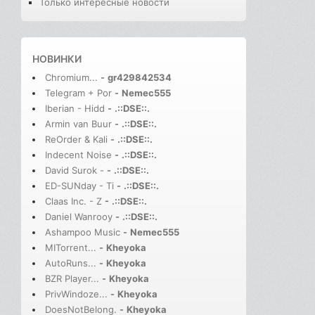
Только интересные новости
НОВИНКИ
Chromium...
-
gr429842534
Telegram + Por
-
Nemec555
Iberian - Hidd
-
.::DSE::.
Armin van Buur
-
.::DSE::.
ReOrder & Kali
-
.::DSE::.
Indecent Noise
-
.::DSE::.
David Surok -
-
.::DSE::.
ED-SUNday - Ti
-
.::DSE::.
Claas Inc. - Z
-
.::DSE::.
Daniel Wanrooy
-
.::DSE::.
Ashampoo Music
-
Nemec555
MITorrent...
-
Kheyoka
AutoRuns...
-
Kheyoka
BZR Player...
-
Kheyoka
PrivWindoze...
-
Kheyoka
DoesNotBelong.
-
Kheyoka