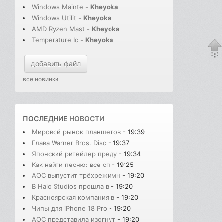
Windows Mainte
-
Kheyoka
Windows Utilit
-
Kheyoka
AMD Ryzen Mast
-
Kheyoka
Temperature Ic
-
Kheyoka
добавить файл
все новинки
ПОСЛЕДНИЕ
НОВОСТИ
Мировой рынок планшетов
- 19:39
Глава Warner Bros. Disc
- 19:37
Японский ритейлер преду
- 19:34
Как найти песню: все сп
- 19:25
AOC выпустит трёхрежимн
- 19:20
В Halo Studios прошла в
- 19:20
Красноярская компания в
- 19:20
Чипы для iPhone 18 Pro
- 19:20
AOC представила изогнут
- 19:20