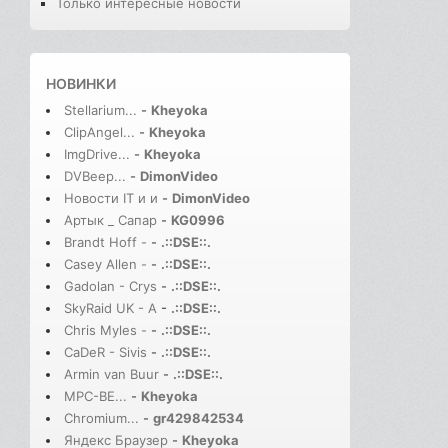
Только интересные новости
НОВИНКИ
Stellarium...
-
Kheyoka
ClipAngel...
-
Kheyoka
ImgDrive...
-
Kheyoka
DVBeep...
-
DimonVideo
Новости IT и и
-
DimonVideo
Артык _ Сапар
-
KG0996
Brandt Hoff -
-
.::DSE::.
Casey Allen -
-
.::DSE::.
Gadolan - Crys
-
.::DSE::.
SkyRaid UK - A
-
.::DSE::.
Chris Myles -
-
.::DSE::.
CaDeR - Sivis
-
.::DSE::.
Armin van Buur
-
.::DSE::.
MPC-BE...
-
Kheyoka
Chromium...
-
gr429842534
Яндекс Браузер
-
Kheyoka