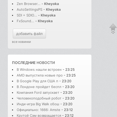
Zen Browser...
-
Kheyoka
AutoSettingsPS
-
Kheyoka
SDI + SDIO...
-
Kheyoka
FxSound...
-
Kheyoka
добавить файл
все новинки
ПОСЛЕДНИЕ
НОВОСТИ
В Windows нашли встроен
- 23:25
AMD выпустила новые про
- 23:25
В Google Play для США п
- 23:20
В Лондоне пройдет беспл
- 23:20
Компания Ford запускает
- 23:20
Человекоподобный робот
- 23:20
Инди-игра Big Walk обош
- 23:20
Официально: 1666: Amste
- 23:12
Крутой Сэм возвращается
- 23:12