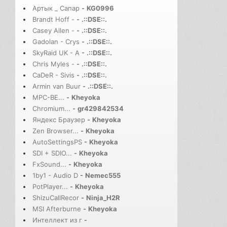
Артык _ Сапар
-
KG0996
Brandt Hoff -
-
.::DSE::.
Casey Allen -
-
.::DSE::.
Gadolan - Crys
-
.::DSE::.
SkyRaid UK - A
-
.::DSE::.
Chris Myles -
-
.::DSE::.
CaDeR - Sivis
-
.::DSE::.
Armin van Buur
-
.::DSE::.
MPC-BE...
-
Kheyoka
Chromium...
-
gr429842534
Яндекс Браузер
-
Kheyoka
Zen Browser...
-
Kheyoka
AutoSettingsPS
-
Kheyoka
SDI + SDIO...
-
Kheyoka
FxSound...
-
Kheyoka
1by1 - Audio D
-
Nemec555
PotPlayer...
-
Kheyoka
ShizuCallRecor
-
Ninja_H2R
MSI Afterburne
-
Kheyoka
Интеллект из г
-