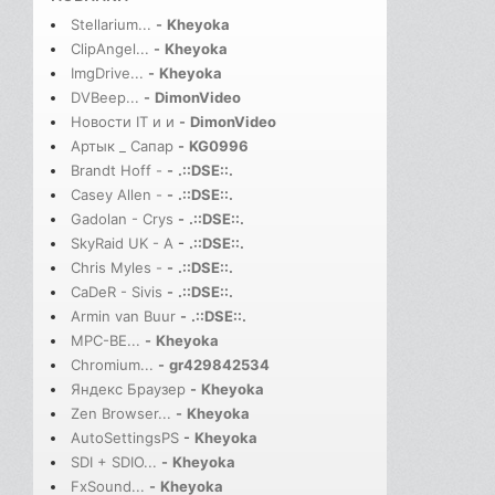
Stellarium...
-
Kheyoka
ClipAngel...
-
Kheyoka
ImgDrive...
-
Kheyoka
DVBeep...
-
DimonVideo
Новости IT и и
-
DimonVideo
Артык _ Сапар
-
KG0996
Brandt Hoff -
-
.::DSE::.
Casey Allen -
-
.::DSE::.
Gadolan - Crys
-
.::DSE::.
SkyRaid UK - A
-
.::DSE::.
Chris Myles -
-
.::DSE::.
CaDeR - Sivis
-
.::DSE::.
Armin van Buur
-
.::DSE::.
MPC-BE...
-
Kheyoka
Chromium...
-
gr429842534
Яндекс Браузер
-
Kheyoka
Zen Browser...
-
Kheyoka
AutoSettingsPS
-
Kheyoka
SDI + SDIO...
-
Kheyoka
FxSound...
-
Kheyoka