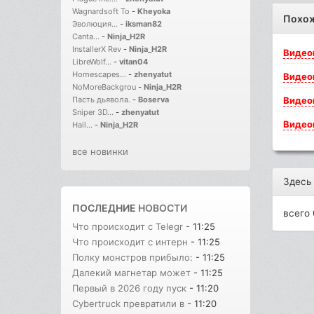
Wagnardsoft To
-
Kheyoka
Похо
Эволюция...
-
iksman82
Canta...
-
Ninja_H2R
InstallerX Rev
-
Ninja_H2R
Видео
LibreWolf...
-
vitan04
Homescapes...
-
zhenyatut
Видео
NoMoreBackgrou
-
Ninja_H2R
Видео
Пасть дьявола.
-
Boserva
Sniper 3D...
-
zhenyatut
Видео
Hail...
-
Ninja_H2R
все новинки
Здесь
ПОСЛЕДНИЕ
НОВОСТИ
всего 
Что происходит с Telegr
- 11:25
Что происходит с интерн
- 11:25
Полку монстров прибыло:
- 11:25
Далекий магнетар может
- 11:25
Первый в 2026 году пуск
- 11:20
Cybertruck превратили в
- 11:20