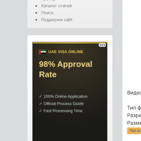
Каталог статей
Поиск
Поддержи сайт
Видео
Тип 
Разре
Разме
Чат в