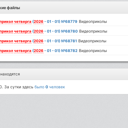
жие файлы
прикол
четверга
(
2026
- 01 - 01) №68779
Видеоприколы
прикол
четверга
(
2026
- 01 - 01) №68780
Видеоприколы
прикол
четверга
(
2026
- 01 - 01) №68781
Видеоприколы
прикол
четверга
(
2026
- 01 - 01) №68782
Видеоприколы
 находятся
0. За сутки здесь
было
0
человек