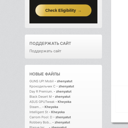
ПОДДЕРЖАТЬ САЙТ
Поддержать сайт
НОВЫЕ ФАЙЛЫ
GUNS UP! Mobil
-
zhenyatut
Крокодильчик С
-
zhenyatut
Day R Premium.
-
zhenyatut
Black Desert M
-
zhenyatut
ASUS GPUTweak
-
Kheyoka
Steam...
-
Kheyoka
Intelligent St
-
Kheyoka
Carrom Pool: D
-
zhenyatut
Robbery Bob...
-
zhenyatut
Plague Inc....
-
zhenyatut