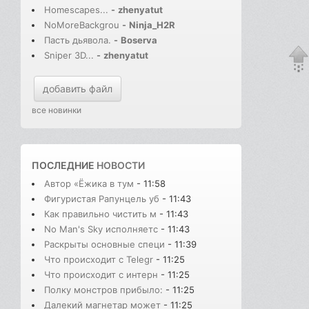
Homescapes...
-
zhenyatut
NoMoreBackgrou
-
Ninja_H2R
Пасть дьявола.
-
Boserva
Sniper 3D...
-
zhenyatut
добавить файл
все новинки
ПОСЛЕДНИЕ
НОВОСТИ
Автор «Ёжика в тум
- 11:58
Фигуристая Рапунцель уб
- 11:43
Как правильно чистить м
- 11:43
No Man's Sky исполняетс
- 11:43
Раскрыты основные специ
- 11:39
Что происходит с Telegr
- 11:25
Что происходит с интерн
- 11:25
Полку монстров прибыло:
- 11:25
Далекий магнетар может
- 11:25