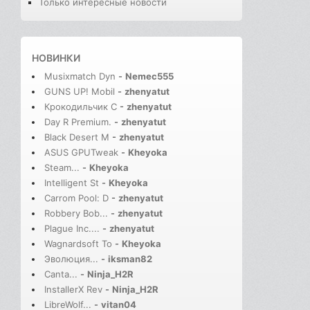
Только интересные новости
НОВИНКИ
Musixmatch Dyn
-
Nemec555
GUNS UP! Mobil
-
zhenyatut
Крокодильчик С
-
zhenyatut
Day R Premium.
-
zhenyatut
Black Desert M
-
zhenyatut
ASUS GPUTweak
-
Kheyoka
Steam...
-
Kheyoka
Intelligent St
-
Kheyoka
Carrom Pool: D
-
zhenyatut
Robbery Bob...
-
zhenyatut
Plague Inc....
-
zhenyatut
Wagnardsoft To
-
Kheyoka
Эволюция...
-
iksman82
Canta...
-
Ninja_H2R
InstallerX Rev
-
Ninja_H2R
LibreWolf...
-
vitan04