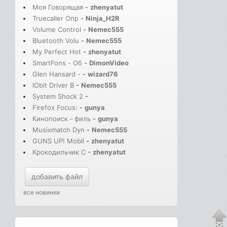
Моя Говорящая
-
zhenyatut
Truecaller Опр
-
Ninja_H2R
Volume Control
-
Nemec555
Bluetooth Volu
-
Nemec555
My Perfect Hot
-
zhenyatut
SmartFons - Об
-
DimonVideo
Glen Hansard -
-
wizard76
IObit Driver B
-
Nemec555
System Shock 2
-
Firefox Focus:
-
gunya
Кинопоиск－филь
-
gunya
Musixmatch Dyn
-
Nemec555
GUNS UP! Mobil
-
zhenyatut
Крокодильчик С
-
zhenyatut
добавить файл
все новинки