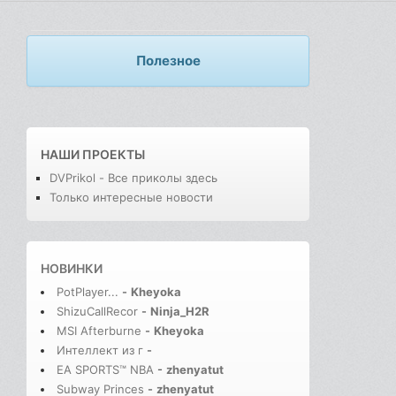
Полезное
НАШИ ПРОЕКТЫ
DVPrikol - Все приколы здесь
Только интересные новости
НОВИНКИ
PotPlayer...
-
Kheyoka
ShizuCallRecor
-
Ninja_H2R
MSI Afterburne
-
Kheyoka
Интеллект из г
-
EA SPORTS™ NBA
-
zhenyatut
Subway Princes
-
zhenyatut