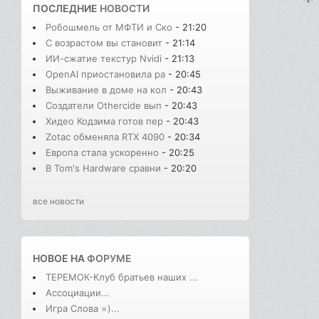
ПОСЛЕДНИЕ
НОВОСТИ
Робошмель от МФТИ и Ско
- 21:20
С возрастом вы становит
- 21:14
ИИ-сжатие текстур Nvidi
- 21:13
OpenAI приостановила ра
- 20:45
Выживание в доме на кол
- 20:43
Создатели Othercide вып
- 20:43
Хидео Кодзима готов пер
- 20:43
Zotac обменяла RTX 4090
- 20:34
Европа стала ускоренно
- 20:25
В Tom's Hardware сравни
- 20:20
все новости
НОВОЕ НА
ФОРУМЕ
ТЕРЕМОК-Клуб братьев наших ...
Ассоциации...
Игра Слова =)...