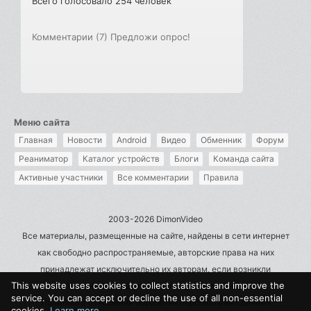
Всего голосовало 254 человек
Комментарии (7)
Предложи опрос!
Меню сайта
Главная
Новости
Android
Видео
Обменник
Форум
Реаниматор
Каталог устройств
Блоги
Команда сайта
Активные участники
Все комментарии
Правила
2003-2026 DimonVideo
Все материалы, размещенные на сайте, найдены в сети интернет
как свободно распространяемые, авторские права на них
принадлежат исключительно их авторам, если возникли
This website uses cookies to collect statistics and improve the
претензии - пишите на admin@dimonvideo.ru
service. You can accept or decline the use of all non-essential
Политика в отношении обработки персональных данных
cookies.
Learn more