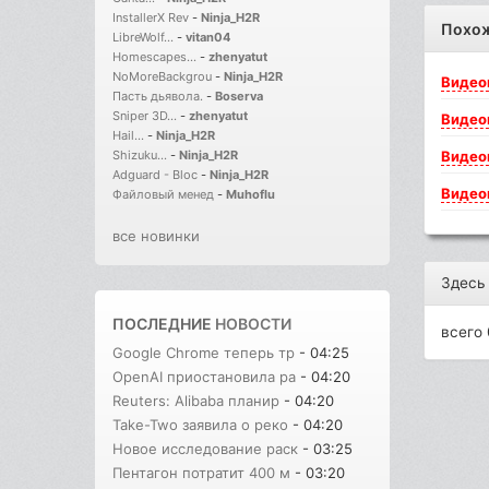
InstallerX Rev
-
Ninja_H2R
Похо
LibreWolf...
-
vitan04
Homescapes...
-
zhenyatut
NoMoreBackgrou
-
Ninja_H2R
Видео
Пасть дьявола.
-
Boserva
Sniper 3D...
-
zhenyatut
Видео
Hail...
-
Ninja_H2R
Видео
Shizuku...
-
Ninja_H2R
Adguard - Bloc
-
Ninja_H2R
Видео
Файловый менед
-
Muhoflu
все новинки
Здесь
ПОСЛЕДНИЕ
НОВОСТИ
всего 
Google Chrome теперь тр
- 04:25
OpenAI приостановила ра
- 04:20
Reuters: Alibaba планир
- 04:20
Take-Two заявила о реко
- 04:20
Новое исследование раск
- 03:25
Пентагон потратит 400 м
- 03:20