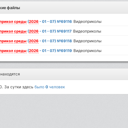
жие файлы
прикол
среды
(
2026
- 01 - 07) №69116
Видеоприколы
прикол
среды
(
2026
- 01 - 07) №69117
Видеоприколы
прикол
среды
(
2026
- 01 - 07) №69118
Видеоприколы
прикол
среды
(
2026
- 01 - 07) №69119
Видеоприколы
 находятся
0. За сутки здесь
было
0
человек