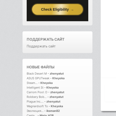
ПОДДЕРЖАТЬ САЙТ
Поддержать сайт
НОВЫЕ ФАЙЛЫ
Black Desert M
-
zhenyatut
ASUS GPUTweak
-
Kheyoka
Steam...
-
Kheyoka
Intelligent St
-
Kheyoka
Carrom Pool: D
-
zhenyatut
Robbery Bob...
-
zhenyatut
Plague Inc....
-
zhenyatut
Wagnardsoft To
-
Kheyoka
Эволюция...
-
iksman82
Canta...
-
Ninja_H2R