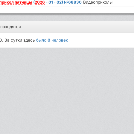
прикол
пятницы
(
2026
- 01 - 02) №68830
Видеоприколы
 находятся
0. За сутки здесь
было
0
человек