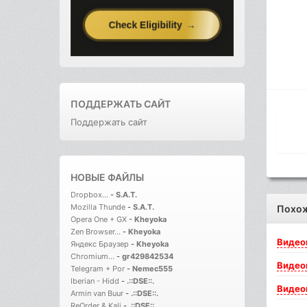
ПОДДЕРЖАТЬ САЙТ
Поддержать сайт
НОВЫЕ ФАЙЛЫ
Dropbox...
-
S.A.T.
Mozilla Thunde
-
S.A.T.
Похо
Opera One + GX
-
Kheyoka
Zen Browser...
-
Kheyoka
Видео
Яндекс Браузер
-
Kheyoka
Chromium...
-
gr429842534
Видео
Telegram + Por
-
Nemec555
Iberian - Hidd
-
.::DSE::.
Видео
Armin van Buur
-
.::DSE::.
ReOrder & Kali
-
.::DSE::.