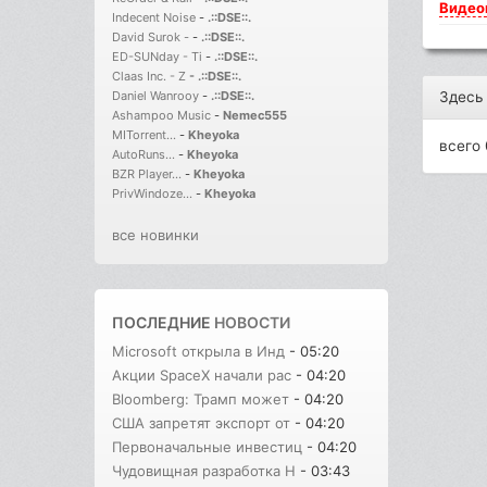
Видео
Indecent Noise
-
.::DSE::.
David Surok -
-
.::DSE::.
ED-SUNday - Ti
-
.::DSE::.
Claas Inc. - Z
-
.::DSE::.
Здесь
Daniel Wanrooy
-
.::DSE::.
Ashampoo Music
-
Nemec555
MITorrent...
-
Kheyoka
всего 
AutoRuns...
-
Kheyoka
BZR Player...
-
Kheyoka
PrivWindoze...
-
Kheyoka
все новинки
ПОСЛЕДНИЕ
НОВОСТИ
Microsoft открыла в Инд
- 05:20
Акции SpaceX начали рас
- 04:20
Bloomberg: Трамп может
- 04:20
США запретят экспорт от
- 04:20
Первоначальные инвестиц
- 04:20
Чудовищная разработка H
- 03:43