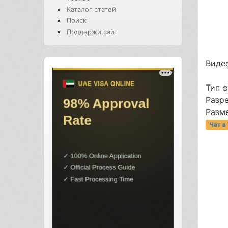
Каталог статей
Поиск
Поддержи сайт
Видео
Тип 
Разре
Разме
Чат в