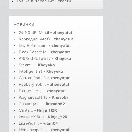
Только интересные новости
НОВИНКИ
GUNS UP! Mobil
-
zhenyatut
Крокодильчик С
-
zhenyatut
Day R Premium.
-
zhenyatut
Black Desert M
-
zhenyatut
ASUS GPUTweak
-
Kheyoka
Steam...
-
Kheyoka
Intelligent St
-
Kheyoka
Carrom Pool: D
-
zhenyatut
Robbery Bob...
-
zhenyatut
Plague Inc....
-
zhenyatut
Wagnardsoft To
-
Kheyoka
Эволюция...
-
iksman82
Canta...
-
Ninja_H2R
InstallerX Rev
-
Ninja_H2R
LibreWolf...
-
vitan04
Homescapes...
-
zhenyatut