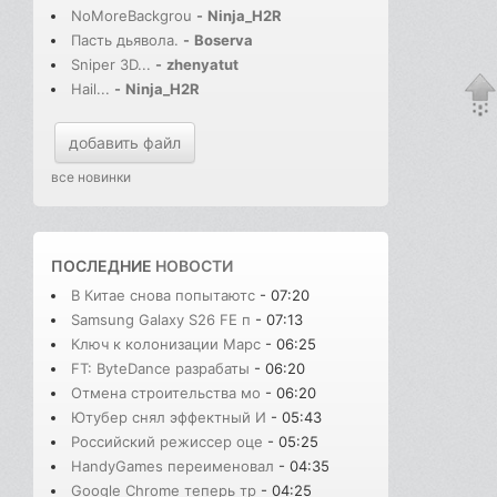
NoMoreBackgrou
-
Ninja_H2R
Пасть дьявола.
-
Boserva
Sniper 3D...
-
zhenyatut
Hail...
-
Ninja_H2R
добавить файл
все новинки
ПОСЛЕДНИЕ
НОВОСТИ
В Китае снова попытаютс
- 07:20
Samsung Galaxy S26 FE п
- 07:13
Ключ к колонизации Марс
- 06:25
FT: ByteDance разрабаты
- 06:20
Отмена строительства мо
- 06:20
Ютубер снял эффектный И
- 05:43
Российский режиссер оце
- 05:25
HandyGames переименовал
- 04:35
Google Chrome теперь тр
- 04:25