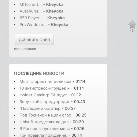
MITorrent...
-
Kheyoka
AutoRuns...
-
Kheyoka
BZR Player...
-
Kheyoka
PrivWindoze...
-
Kheyoka
добавить файл
все новинки
ПОСЛЕДНИЕ
НОВОСТИ
Мозг стареет не целиком
- 01:14
10 антистресс-игрушек н
- 01:14
Insider Gaming: EA ждут
- 01:12
Sony якобы предупредит
- 00:43
"Последний богатыр
- 00:37
Под Тосканой нашли огро
- 00:25
Ubisoft представила для
- 00:20
В России запустили месс
- 00:16
Три правила похудения,
- 00:14