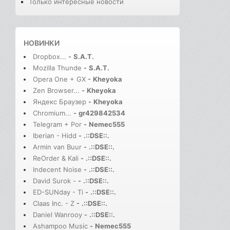
Только интересные новости
НОВИНКИ
Dropbox...
-
S.A.T.
Mozilla Thunde
-
S.A.T.
Opera One + GX
-
Kheyoka
Zen Browser...
-
Kheyoka
Яндекс Браузер
-
Kheyoka
Chromium...
-
gr429842534
Telegram + Por
-
Nemec555
Iberian - Hidd
-
.::DSE::.
Armin van Buur
-
.::DSE::.
ReOrder & Kali
-
.::DSE::.
Indecent Noise
-
.::DSE::.
David Surok -
-
.::DSE::.
ED-SUNday - Ti
-
.::DSE::.
Claas Inc. - Z
-
.::DSE::.
Daniel Wanrooy
-
.::DSE::.
Ashampoo Music
-
Nemec555