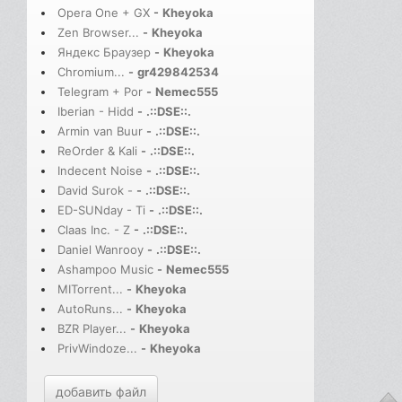
Opera One + GX
-
Kheyoka
Zen Browser...
-
Kheyoka
Яндекс Браузер
-
Kheyoka
Chromium...
-
gr429842534
Telegram + Por
-
Nemec555
Iberian - Hidd
-
.::DSE::.
Armin van Buur
-
.::DSE::.
ReOrder & Kali
-
.::DSE::.
Indecent Noise
-
.::DSE::.
David Surok -
-
.::DSE::.
ED-SUNday - Ti
-
.::DSE::.
Claas Inc. - Z
-
.::DSE::.
Daniel Wanrooy
-
.::DSE::.
Ashampoo Music
-
Nemec555
MITorrent...
-
Kheyoka
AutoRuns...
-
Kheyoka
BZR Player...
-
Kheyoka
PrivWindoze...
-
Kheyoka
добавить файл