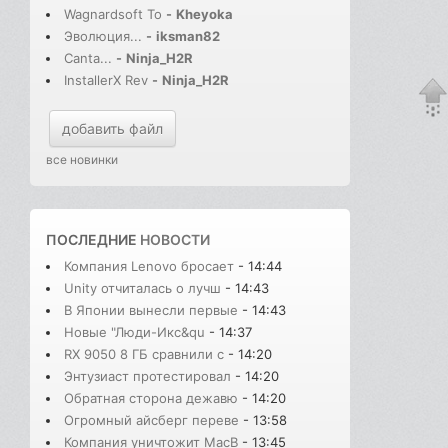
Wagnardsoft To
-
Kheyoka
Эволюция...
-
iksman82
Canta...
-
Ninja_H2R
InstallerX Rev
-
Ninja_H2R
добавить файл
все новинки
ПОСЛЕДНИЕ
НОВОСТИ
Компания Lenovo бросает
- 14:44
Unity отчиталась о лучш
- 14:43
В Японии вынесли первые
- 14:43
Новые "Люди-Икс&qu
- 14:37
RX 9050 8 ГБ сравнили с
- 14:20
Энтузиаст протестировал
- 14:20
Обратная сторона дежавю
- 14:20
Огромный айсберг переве
- 13:58
Компания уничтожит MacB
- 13:45