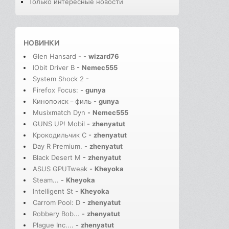
Только интересные новости
НОВИНКИ
Glen Hansard -
-
wizard76
IObit Driver B
-
Nemec555
System Shock 2
-
Firefox Focus:
-
gunya
Кинопоиск－филь
-
gunya
Musixmatch Dyn
-
Nemec555
GUNS UP! Mobil
-
zhenyatut
Крокодильчик С
-
zhenyatut
Day R Premium.
-
zhenyatut
Black Desert M
-
zhenyatut
ASUS GPUTweak
-
Kheyoka
Steam...
-
Kheyoka
Intelligent St
-
Kheyoka
Carrom Pool: D
-
zhenyatut
Robbery Bob...
-
zhenyatut
Plague Inc....
-
zhenyatut