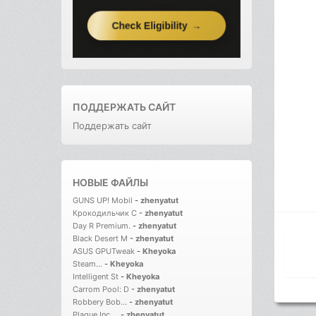
ПОДДЕРЖАТЬ САЙТ
Поддержать сайт
НОВЫЕ ФАЙЛЫ
GUNS UP! Mobil
-
zhenyatut
Крокодильчик С
-
zhenyatut
Day R Premium.
-
zhenyatut
Black Desert M
-
zhenyatut
ASUS GPUTweak
-
Kheyoka
Steam...
-
Kheyoka
Intelligent St
-
Kheyoka
Carrom Pool: D
-
zhenyatut
Robbery Bob...
-
zhenyatut
Plague Inc....
-
zhenyatut