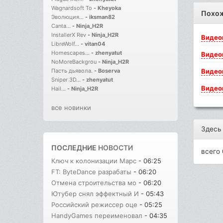
Wagnardsoft To
-
Kheyoka
Похо
Эволюция...
-
iksman82
Canta...
-
Ninja_H2R
InstallerX Rev
-
Ninja_H2R
Видео
LibreWolf...
-
vitan04
Homescapes...
-
zhenyatut
Видео
NoMoreBackgrou
-
Ninja_H2R
Видео
Пасть дьявола.
-
Boserva
Sniper 3D...
-
zhenyatut
Видео
Hail...
-
Ninja_H2R
все новинки
Здесь
ПОСЛЕДНИЕ
НОВОСТИ
всего 
Ключ к колонизации Марс
- 06:25
FT: ByteDance разрабаты
- 06:20
Отмена строительства мо
- 06:20
Ютубер снял эффектный И
- 05:43
Российский режиссер оце
- 05:25
HandyGames переименовал
- 04:35