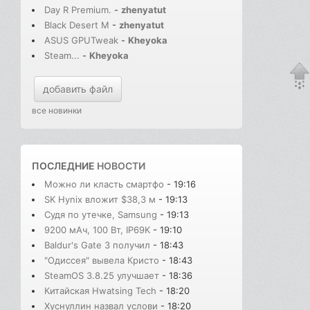
Day R Premium.
-
zhenyatut
Black Desert M
-
zhenyatut
ASUS GPUTweak
-
Kheyoka
Steam...
-
Kheyoka
добавить файл
все новинки
ПОСЛЕДНИЕ
НОВОСТИ
Можно ли класть смартфо
- 19:16
SK Hynix вложит $38,3 м
- 19:13
Судя по утечке, Samsung
- 19:13
9200 мАч, 100 Вт, IP69K
- 19:10
Baldur's Gate 3 получил
- 18:43
"Одиссея" вывела Кристо
- 18:43
SteamOS 3.8.25 улучшает
- 18:36
Китайская Hwatsing Tech
- 18:20
Хуснуллин назвал услови
- 18:20