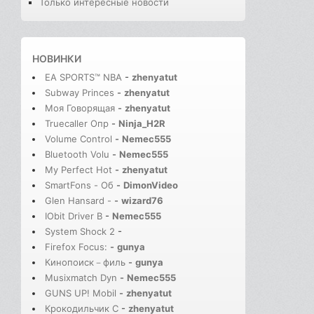
Только интересные новости
НОВИНКИ
EA SPORTS™ NBA
-
zhenyatut
Subway Princes
-
zhenyatut
Моя Говорящая
-
zhenyatut
Truecaller Опр
-
Ninja_H2R
Volume Control
-
Nemec555
Bluetooth Volu
-
Nemec555
My Perfect Hot
-
zhenyatut
SmartFons - Об
-
DimonVideo
Glen Hansard -
-
wizard76
IObit Driver B
-
Nemec555
System Shock 2
-
Firefox Focus:
-
gunya
Кинопоиск－филь
-
gunya
Musixmatch Dyn
-
Nemec555
GUNS UP! Mobil
-
zhenyatut
Крокодильчик С
-
zhenyatut