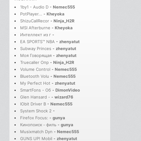
1by1 - Audio D
-
Nemec555
PotPlayer...
-
Kheyoka
ShizuCallRecor
-
Ninja_H2R
MSI Afterburne
-
Kheyoka
Интеллект из г
-
EA SPORTS™ NBA
-
zhenyatut
Subway Princes
-
zhenyatut
Моя Говорящая
-
zhenyatut
Truecaller Опр
-
Ninja_H2R
Volume Control
-
Nemec555
Bluetooth Volu
-
Nemec555
My Perfect Hot
-
zhenyatut
SmartFons - Об
-
DimonVideo
Glen Hansard -
-
wizard76
IObit Driver B
-
Nemec555
System Shock 2
-
Firefox Focus:
-
gunya
Кинопоиск－филь
-
gunya
Musixmatch Dyn
-
Nemec555
GUNS UP! Mobil
-
zhenyatut