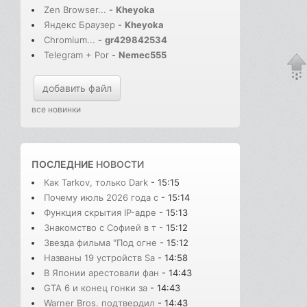
Zen Browser...
-
Kheyoka
Яндекс Браузер
-
Kheyoka
Chromium...
-
gr429842534
Telegram + Por
-
Nemec555
добавить файл
все новинки
ПОСЛЕДНИЕ
НОВОСТИ
Как Tarkov, только Dark
- 15:15
Почему июль 2026 года с
- 15:14
Функция скрытия IP-адре
- 15:13
Знакомство с Софией в т
- 15:12
Звезда фильма "Под огне
- 15:12
Названы 19 устройств Sa
- 14:58
В Японии арестовали фан
- 14:43
GTA 6 и конец гонки за
- 14:43
Warner Bros. подтвердил
- 14:43