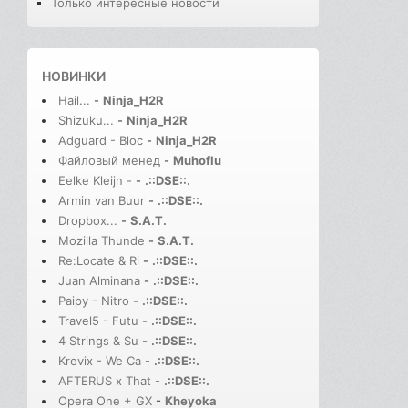
Только интересные новости
НОВИНКИ
Hail...
-
Ninja_H2R
Shizuku...
-
Ninja_H2R
Adguard - Bloc
-
Ninja_H2R
Файловый менед
-
Muhoflu
Eelke Kleijn -
-
.::DSE::.
Armin van Buur
-
.::DSE::.
Dropbox...
-
S.A.T.
Mozilla Thunde
-
S.A.T.
Re:Locate & Ri
-
.::DSE::.
Juan Alminana
-
.::DSE::.
Paipy - Nitro
-
.::DSE::.
Travel5 - Futu
-
.::DSE::.
4 Strings & Su
-
.::DSE::.
Krevix - We Ca
-
.::DSE::.
AFTERUS x That
-
.::DSE::.
Opera One + GX
-
Kheyoka