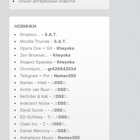
Только интересные новости
НОВИНКИ
Dropbox...
-
S.A.T.
Mozilla Thunde
-
S.A.T.
Opera One + GX
-
Kheyoka
Zen Browser...
-
Kheyoka
Яндекс Браузер
-
Kheyoka
Chromium...
-
gr429842534
Telegram + Por
-
Nemec555
Iberian - Hidd
-
.::DSE::.
Armin van Buur
-
.::DSE::.
ReOrder & Kali
-
.::DSE::.
Indecent Noise
-
.::DSE::.
David Surok -
-
.::DSE::.
ED-SUNday - Ti
-
.::DSE::.
Claas Inc. - Z
-
.::DSE::.
Daniel Wanrooy
-
.::DSE::.
Ashampoo Music
-
Nemec555