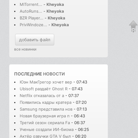
MITorrent...
-
Kheyoka
AutoRuns...
-
Kheyoka
BZR Player...
-
Kheyoka
PrivWindoze...
-
Kheyoka
добавить файл
все новинки
ПОСЛЕДНИЕ
НОВОСТИ
Юэн МакГрегор хочет вер
- 07:43
Ubisoft раздаёт Ghost R
- 07:43
Netflix отказалась от а
- 07:37
Появились кадры кратера
- 07:20
Samsung представила нов
- 07:13
Новая браузерная игра п
- 06:43
Третий сезон сериала Fa
- 06:37
Ученые создали ИИ-биома
- 06:25
Актёр озвучки GTA V был
- 06:20