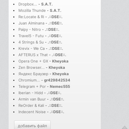
Dropbox...
-
S.A.T.
Mozilla Thunde
-
S.A.T.
Re:Locate & Ri
-
.::DSE::.
Juan Alminana
-
.::DSE::.
Paipy - Nitro
-
.::DSE::.
Travel5 - Futu
-
.::DSE::.
4 Strings & Su
-
.::DSE::.
Krevix - We Ca
-
.::DSE::.
AFTERUS x That
-
.::DSE::.
Opera One + GX
-
Kheyoka
Zen Browser...
-
Kheyoka
Яндекс Браузер
-
Kheyoka
Chromium...
-
gr429842534
Telegram + Por
-
Nemec555
Iberian - Hidd
-
.::DSE::.
Armin van Buur
-
.::DSE::.
ReOrder & Kali
-
.::DSE::.
Indecent Noise
-
.::DSE::.
добавить файл