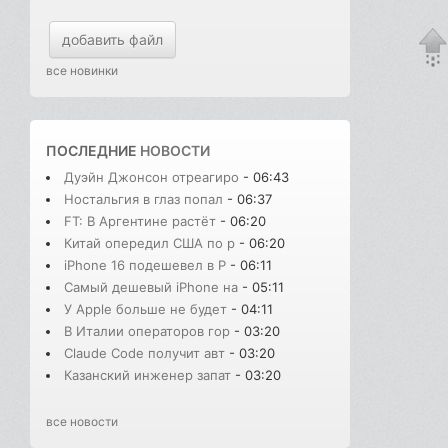
добавить файл
все новинки
ПОСЛЕДНИЕ
НОВОСТИ
Дуэйн Джонсон отреагиро
- 06:43
Ностальгия в глаз попал
- 06:37
FT: В Аргентине растёт
- 06:20
Китай опередил США по р
- 06:20
iPhone 16 подешевел в Р
- 06:11
Самый дешевый iPhone на
- 05:11
У Apple больше не будет
- 04:11
В Италии операторов гор
- 03:20
Claude Code получит авт
- 03:20
Казанский инженер запат
- 03:20
все новости