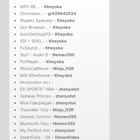
MPC-BE...
-
Kheyoka
Chromium...
-
gr429842534
Яндекс Браузер
-
Kheyoka
Zen Browser...
-
Kheyoka
AutoSettingsPS
-
Kheyoka
SDI + SDIO...
-
Kheyoka
FxSound...
-
Kheyoka
1by1 - Audio D
-
Nemec555
PotPlayer...
-
Kheyoka
ShizuCallRecor
-
Ninja_H2R
MSI Afterburne
-
Kheyoka
Интеллект из г
-
EA SPORTS™ NBA
-
zhenyatut
Subway Princes
-
zhenyatut
Моя Говорящая
-
zhenyatut
Truecaller Опр
-
Ninja_H2R
Volume Control
-
Nemec555
Bluetooth Volu
-
Nemec555
My Perfect Hot
-
zhenyatut
SmartFons - Об
-
DimonVideo