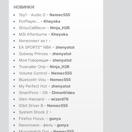
НОВИНКИ
1by1 - Audio D
-
Nemec555
PotPlayer...
-
Kheyoka
ShizuCallRecor
-
Ninja_H2R
MSI Afterburne
-
Kheyoka
Интеллект из г
-
EA SPORTS™ NBA
-
zhenyatut
Subway Princes
-
zhenyatut
Моя Говорящая
-
zhenyatut
Truecaller Опр
-
Ninja_H2R
Volume Control
-
Nemec555
Bluetooth Volu
-
Nemec555
My Perfect Hot
-
zhenyatut
SmartFons - Об
-
DimonVideo
Glen Hansard -
-
wizard76
IObit Driver B
-
Nemec555
System Shock 2
-
Firefox Focus:
-
gunya
Кинопоиск－филь
-
gunya
Musixmatch Dyn
-
Nemec555