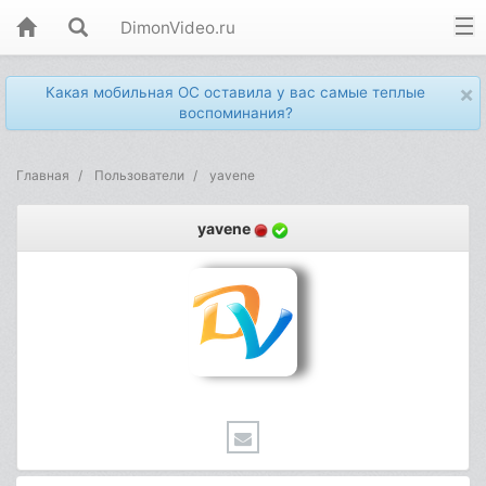
DimonVideo.ru
×
Какая мобильная ОС оставила у вас самые теплые
воспоминания?
Главная
Пользователи
yavene
yavene