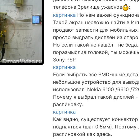
телефона.Зрелище ужасное
:
картинка
Но нам важен функциона
Такой экран несложно найти в Инт
продают запчасти для мобильных 
просто выдрать дисплей из старо
Но если такой не нашёл - не беда
поразмыслив головой, ты можешь 
Sony PSP.
картинка
Если выбрать все SMD-шные детал
небольшое устройство для вывода
использовал: Nokia 6100 /6610 /7
Почему я выбрал такой дисплей -
распиновку.
картинка
Как видно, существует коннектор
подпаяться (шаг 0.5мм). Поэтому
распиновкой как здесь.