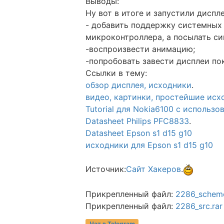
Выводы:
Ну вот в итоге и запустили диспл
- добавить поддержку системных 
микроконтроллера, а посылать си
-воспроизвести анимацию;
-попробовать завести дисплеи покр
Ссылки в тему:
обзор дисплея, исходники
.
видео, картинки, простейшие исхо
Tutorial для Nokia6100 c исполь
Datasheet Philips PFC8833
.
Datasheet Epson s1 d15 g10
исходники для Epson s1 d15 g10
Источник:
Сайт Хакеров
.
Прикрепленный файл:
2286_scheme
Прикрепленный файл:
2286_src.rar
Чат в Telegram