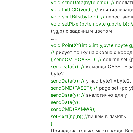
void sendData(byte cmd); //
послат
void InitLCD(void); //
инициализаци
void shiftBits(byte b); //
перестанов
void setPixel(byte r,byte g,byte b); /
(r,g,b) с заданным цветом
.....
void PointXY(int x,int y,byte r,byte g
//
рисует точку на экране с коорди
{ sendCMD(CASET); //
column set (
sendData(x); //
команда CASET - за
byte2
sendData(x); //
у нас byte1 =byte2,
sendCMD(PASET); //
page set (po y
sendData(y); //
аналогично для y
sendData(y);
sendCMD(RAMWR);
setPixel(r,g,b); //
пишем в память
}
...
Приведена только часть кода. Вс