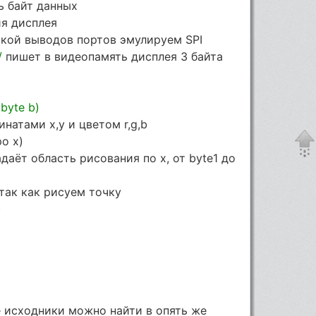
ь байт данных
я дисплея
кой выводов портов эмулируем SPI
/
пишет в видеопамять дисплея 3 байта
,byte b)
натами x,y и цветом r,g,b
po x)
даёт область рисования по x, от byte1 до
 так как рисуем точку
)
е исходники можно найти в опять же