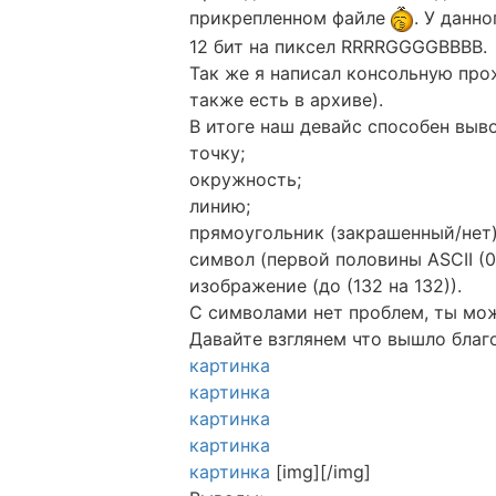
прикрепленном файле
. У данн
12 бит на пиксел RRRRGGGGBBBB.
Так же я написал консольную про
также есть в архиве).
В итоге наш девайс способен выв
точку;
окружность;
линию;
прямоугольник (закрашенный/нет)
символ (первой половины ASCII (
изображение (до (132 на 132)).
С символами нет проблем, ты мо
Давайте взглянем что вышло благ
картинка
картинка
картинка
картинка
картинка
[img][/img]