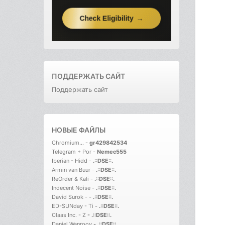
ПОДДЕРЖАТЬ САЙТ
Поддержать сайт
НОВЫЕ ФАЙЛЫ
Chromium...
-
gr429842534
Telegram + Por
-
Nemec555
Iberian - Hidd
-
.::DSE::.
Armin van Buur
-
.::DSE::.
ReOrder & Kali
-
.::DSE::.
Indecent Noise
-
.::DSE::.
David Surok -
-
.::DSE::.
ED-SUNday - Ti
-
.::DSE::.
Claas Inc. - Z
-
.::DSE::.
Daniel Wanrooy
-
.::DSE::.