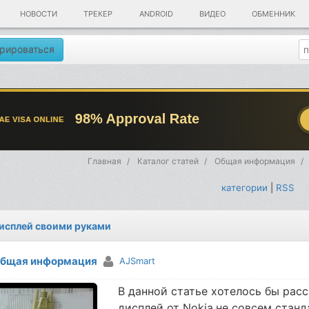
НОВОСТИ
ТРЕКЕР
ANDROID
ВИДЕО
ОБМЕННИК
рироваться
Главная
Каталог статей
Общая информация
категории
|
RSS
исплей своими руками
бщая информация
AJSmart
В данной статье хотелось бы рас
дисплей от Nokia,не совсем стан