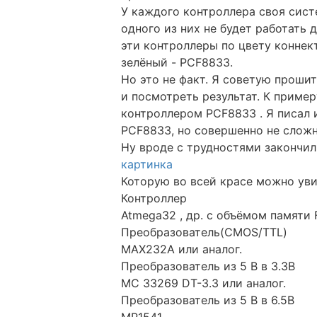
У каждого контроллера своя сист
одного из них не будет работать 
эти контроллеры по цвету коннект
зелёный - PCF8833.
Но это не факт. Я советую проши
и посмотреть результат. К пример
контроллером PCF8833 . Я писал
PCF8833, но совершенно не сложн
Ну вроде с трудностями закончил
картинка
Которую во всей красе можно уви
Контроллер
Atmega32 , др. с объёмом памяти F
Преобразователь(CMOS/TTL)
MAX232A или аналог.
Преобразователь из 5 В в 3.3В
MC 33269 DT-3.3 или аналог.
Преобразователь из 5 В в 6.5В
MP1541