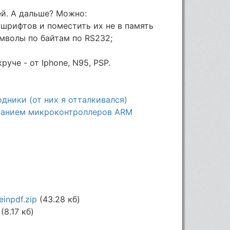
ей. А дальше? Можно:
шрифтов и поместить их не в память
мволы по байтам по RS232;
уче - от Iphone, N95, PSP.
дники (от них я отталкивался)
зованием микроконтроллеров ARM
inpdf.zip
(43.28 кб)
(8.17 кб)