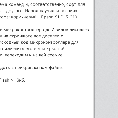
ема команд и, соответственно, софт для
для другого. Народ научился различать
ора: коричневый - Epson S1 D15 G10 ,
ть микроконтроллер для 2 видов дисплеев
у на скриншоте все дисплеи с
 исходный код микроконтроллера для
о изменить его и для Epson`a!
и, переходим к нашей схемке:
деть в прикрепленном файле.
lash > 16кб.