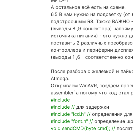
А остальное всё есть на схеме.
6.5 В нам нужно на подсветку (от 
подстроечным R8. Также ВАЖНО - 
(выводы 8 ,9 коннектора) напрям
источника питания) - это нужно 
поставить 2 различных преобразов
контроллера и периферии дисплея
(выходы 1 ,6 - соответственно ко
После разбора с железкой и пай
Atmega.
Открываем WinAVR, создаём проект
assembler`a потому что код стал
#include
#include //
для задержки
#include "lcd.h" //
определения для
#include "font.h" //
определение ш
void sendCMD(byte cmd); //
послат