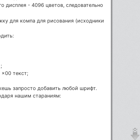
ого дисплея - 4096 цветов, следовательно
жку для компа для рисования (исходники
одить:
;
0 x00
текст;
жешь запросто добавить любой шрифт.
одаря нашим стараниям: