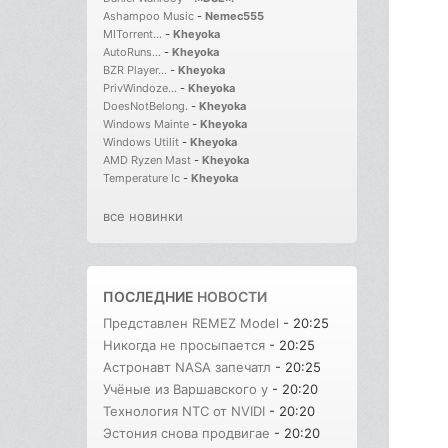
Ashampoo Music
-
Nemec555
MITorrent...
-
Kheyoka
AutoRuns...
-
Kheyoka
BZR Player...
-
Kheyoka
PrivWindoze...
-
Kheyoka
DoesNotBelong.
-
Kheyoka
Windows Mainte
-
Kheyoka
Windows Utilit
-
Kheyoka
AMD Ryzen Mast
-
Kheyoka
Temperature Ic
-
Kheyoka
все новинки
ПОСЛЕДНИЕ
НОВОСТИ
Представлен REMEZ Model
- 20:25
Никогда не просыпается
- 20:25
Астронавт NASA запечатл
- 20:25
Учёные из Варшавского у
- 20:20
Технология NTC от NVIDI
- 20:20
Эстония снова продвигае
- 20:20