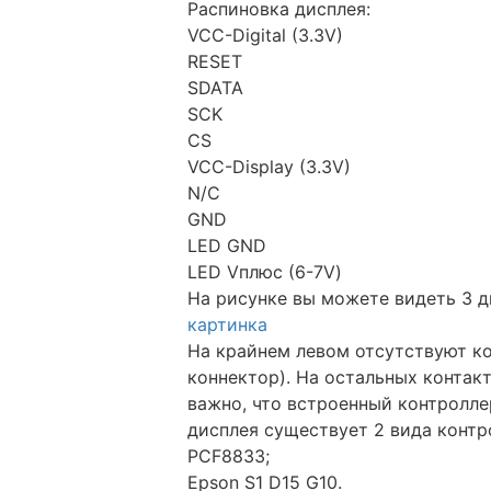
Распиновка дисплея:
VCC-Digital (3.3V)
RESET
SDATA
SCK
CS
VCC-Display (3.3V)
N/C
GND
LED GND
LED Vплюс (6-7V)
На рисунке вы можете видеть 3 д
картинка
На крайнем левом отсутствуют ко
коннектор). На остальных контак
важно, что встроенный контролле
дисплея существует 2 вида контр
PCF8833;
Epson S1 D15 G10.