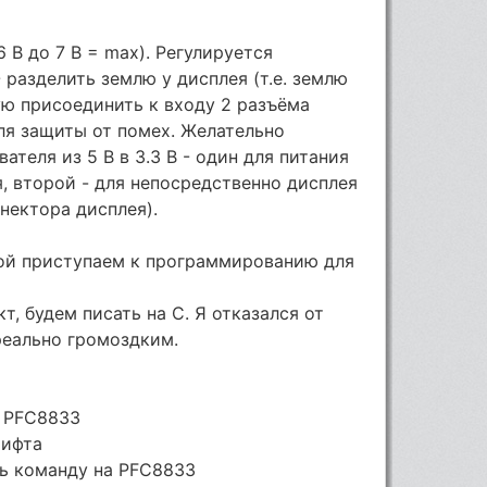
6 В до 7 В = max). Регулируется
разделить землю у дисплея (т.е. землю
ую присоединить к входу 2 разъёма
для защиты от помех. Желательно
ателя из 5 В в 3.3 В - один для питания
, второй - для непосредственно дисплея
ннектора дисплея).
кой приступаем к программированию для
, будем писать на С. Я отказался от
 реально громоздким.
 PFC8833
рифта
ь команду на PFC8833