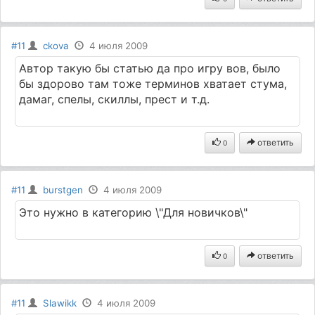
#11
ckova
4 июля 2009
Автор такую бы статью да про игру вов, было
бы здорово там тоже терминов хватает стума,
дамаг, спелы, скиллы, прест и т.д.
ответить
0
#11
burstgen
4 июля 2009
Это нужно в категорию \"Для новичков\"
ответить
0
#11
Slawikk
4 июля 2009