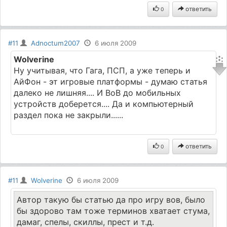
ответить
0
#11
Adnoctum2007
6 июля 2009
Wolverine
Ну учитывая, что Гага, ПСП, а уже теперь и
АйФон - эт игровые платформы - думаю статья
далеко не лишняя.... И ВоВ до мобильных
устройств доберется.... Да и компьютерный
раздел пока не закрыли......
ответить
0
#11
Wolverine
6 июля 2009
Автор такую бы статью да про игру вов, было
бы здорово там тоже терминов хватает стума,
дамаг, спелы, скиллы, прест и т.д.