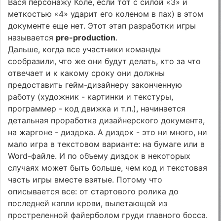
Вася персонажу Коле, если тот с силой «3» и
меткостью «4» ударит его коленом в пах) в этом
документе еще нет. Этот этап разработки игры
называется
pre-production
.
Дальше, когда все участники команды
сообразили, что же они будут делать, кто за что
отвечает и к какому сроку они должны
предоставить гейм-дизайнеру законченную
работу (художник - картинки и текстуры,
программер - код движка и т.п.), начинается
детальная проработка дизайнерского документа,
на жаргоне - диздока. А диздок - это ни много, ни
мало игра в текстовом варианте: на бумаге или в
Word-файле. И по объему диздок в некоторых
случаях может быть больше, чем код и текстовая
часть игры вместе взятые. Потому что
описывается все: от стартового ролика до
последней капли крови, вылетающей из
простреленной файерболом груди главного босса.