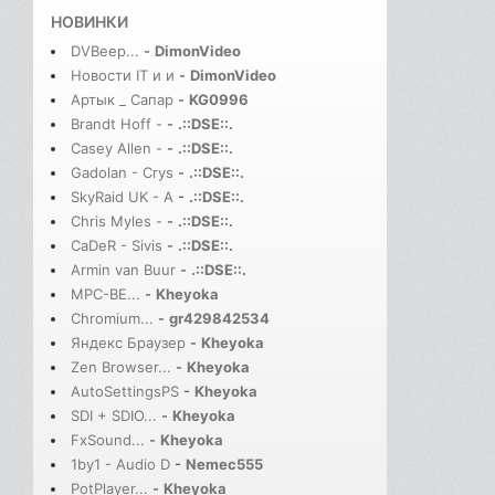
НОВИНКИ
DVBeep...
-
DimonVideo
Новости IT и и
-
DimonVideo
Артык _ Сапар
-
KG0996
Brandt Hoff -
-
.::DSE::.
Casey Allen -
-
.::DSE::.
Gadolan - Crys
-
.::DSE::.
SkyRaid UK - A
-
.::DSE::.
Chris Myles -
-
.::DSE::.
CaDeR - Sivis
-
.::DSE::.
Armin van Buur
-
.::DSE::.
MPC-BE...
-
Kheyoka
Chromium...
-
gr429842534
Яндекс Браузер
-
Kheyoka
Zen Browser...
-
Kheyoka
AutoSettingsPS
-
Kheyoka
SDI + SDIO...
-
Kheyoka
FxSound...
-
Kheyoka
1by1 - Audio D
-
Nemec555
PotPlayer...
-
Kheyoka