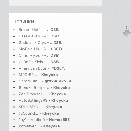
НОВИНКИ
Brandt Hoff -
-
.::DSE::.
Casey Allen -
-
.::DSE::.
Gadolan - Crys
-
.::DSE::.
SkyRaid UK - A
-
.::DSE::.
Chris Myles -
-
.::DSE::.
CaDeR - Sivis
-
.::DSE::.
Armin van Buur
-
.::DSE::.
MPC-BE...
-
Kheyoka
Chromium...
-
gr429842534
Яндекс Браузер
-
Kheyoka
Zen Browser...
-
Kheyoka
AutoSettingsPS
-
Kheyoka
SDI + SDIO...
-
Kheyoka
FxSound...
-
Kheyoka
1by1 - Audio D
-
Nemec555
PotPlayer...
-
Kheyoka