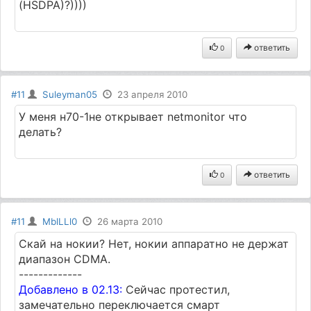
(HSDPA)?))))
ответить
0
#11
Suleyman05
23 апреля 2010
У меня н70-1не открывает nеtmonitor что
делать?
ответить
0
#11
MblLLl0
26 марта 2010
Скай на нокии? Нет, нокии аппаратно не держат
диапазон CDMA.
-------------
Добавлено в 02.13:
Сейчас протестил,
замечательно переключается смарт