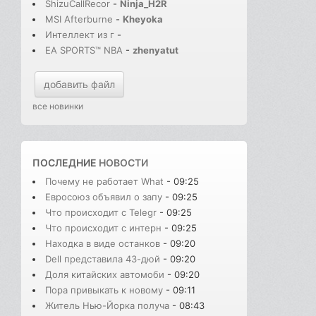
ShizuCallRecor
-
Ninja_H2R
MSI Afterburne
-
Kheyoka
Интеллект из г
-
EA SPORTS™ NBA
-
zhenyatut
добавить файл
все новинки
ПОСЛЕДНИЕ
НОВОСТИ
Почему не работает What
- 09:25
Евросоюз объявил о запу
- 09:25
Что происходит с Telegr
- 09:25
Что происходит с интерн
- 09:25
Находка в виде останков
- 09:20
Dell представила 43-дюй
- 09:20
Доля китайских автомоби
- 09:20
Пора привыкать к новому
- 09:11
Житель Нью-Йорка получа
- 08:43