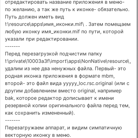
отредактировать название приложения в меню-
по желанию, а так же путь к иконке- обязательно.
Путь должен иметь вид
!:\resource\apps\имя_иконки.mif\ . Затем помещаем
любую иконку имя_иконки.mif по пути, которой
указали при редактировании.
-------
Перед перезагрузкой подчистим папку
!:\private\10003a3f\import\apps\NonNative\resource\,
удалим из нее два ненужных файла. Первый- это
родная иконка приложения в формате mbm,
второй- это файл вида yyyyy_loc.rsc.original (или с
другим добавлением вместо original, например
bak, которое редактор дописывает к имени
резервной копии оригинального файла перед тем,
как сохранить измененный).
-------
Перезагружаем аппарат, и видим симпатичную
векторную иконку в меню.