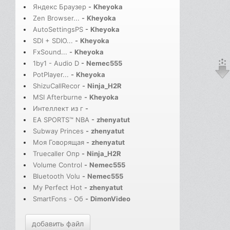
Яндекс Браузер
-
Kheyoka
Zen Browser...
-
Kheyoka
AutoSettingsPS
-
Kheyoka
SDI + SDIO...
-
Kheyoka
FxSound...
-
Kheyoka
1by1 - Audio D
-
Nemec555
PotPlayer...
-
Kheyoka
ShizuCallRecor
-
Ninja_H2R
MSI Afterburne
-
Kheyoka
Интеллект из г
-
EA SPORTS™ NBA
-
zhenyatut
Subway Princes
-
zhenyatut
Моя Говорящая
-
zhenyatut
Truecaller Опр
-
Ninja_H2R
Volume Control
-
Nemec555
Bluetooth Volu
-
Nemec555
My Perfect Hot
-
zhenyatut
SmartFons - Об
-
DimonVideo
добавить файл