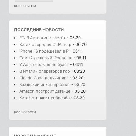
все новинки
ПОСЛЕДНИЕ
НОВОСТИ
FT: В Аргентине растёт
- 06:20
Китай опередил США по р
- 06:20
iPhone 16 подешевел в Р
- 06:11
Самый дешевый iPhone на
- 05:11
У Apple больше не будет
- 04:11
В Италии операторов гор
- 03:20
Claude Code получит авт
- 03:20
Казанский инженер запат
- 03:20
Amazon построит дата-це
- 03:20
Китай отправит робособа
- 03:20
все новости