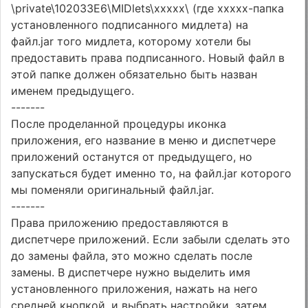
\private\102033E6\MIDlets\xxxxx\ (где xxxxx-папка
установленного подписанного мидлета) на
файл.jar того мидлета, которому хотели бы
предоставить права подписанного. Новый файл в
этой папке должен обязательно быть назван
именем предыдущего.
-------
После проделанной процедуры иконка
приложения, его название в меню и диспетчере
приложений останутся от предыдущего, но
запускаться будет именно то, на файл.jar которого
мы поменяли оригинальный файл.jar.
-------
Права приложению предоставляются в
диспетчере приложений. Если забыли сделать это
до замены файла, это можно сделать после
замены. В диспетчере нужно выделить имя
установленного приложения, нажать на него
средней кнопкой, и выбрать настройки, затем