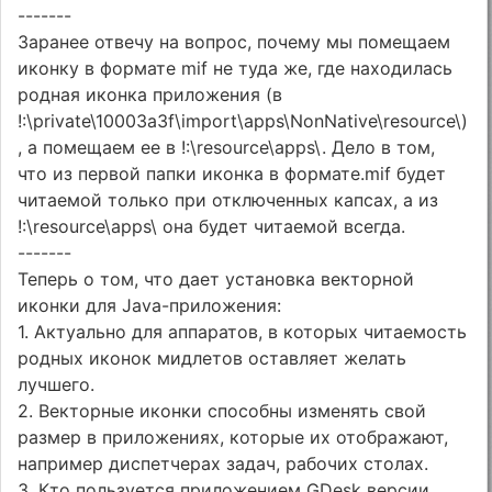
-------
Заранее отвечу на вопрос, почему мы помещаем
иконку в формате mif не туда же, где находилась
родная иконка приложения (в
!:\private\10003a3f\import\apps\NonNative\resource\)
, а помещаем ее в !:\resource\apps\. Дело в том,
что из первой папки иконка в формате.mif будет
читаемой только при отключенных капсах, а из
!:\resource\apps\ она будет читаемой всегда.
-------
Теперь о том, что дает установка векторной
иконки для Java-приложения:
1. Актуально для аппаратов, в которых читаемость
родных иконок мидлетов оставляет желать
лучшего.
2. Векторные иконки способны изменять свой
размер в приложениях, которые их отображают,
например диспетчерах задач, рабочих столах.
3. Кто пользуется приложением GDesk версии